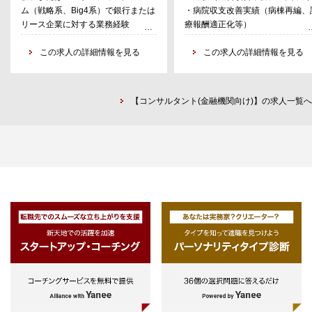
ム（戦略系、Big4系）で銀行または
・病院収支改善実績（病棟再編、
デューディリジェンスの実施
化検討
リース企業に対する業務経験
療報酬適正化等）
・統合・再編・売却時のオペレーテ
・バリューアップ施策のグループ
・金融業界における買収、PMI、カ
・論理的思考力、PCスキル
ィングモデルの設計、プロジェクト
展開活動
ーブアウトプロジェクトの業務経験
この求人の詳細情報を見る
この求人の詳細情報を見る
マネジメント、実行支援
※執行役員直下にて事業企画から
・金融業界において経営企画・財務
行までを担う
会計等の本社機能での業務経験
・プロジェクト管理経験（1～２名
【コンサルタント(金融機関向け)】の求人一覧へ
以上の下位者の業務管理）
・銀行およびリース業界における
M&A戦略や統合プロジェクトのリー
ド経験
・クライアントへの案件提案活動経
験、提案書の作成およびプレゼンテ
ーション経験
・銀行およびリース業界における広
範なネットワークと関係構築能力
・日本語力必須、ビジネスレベルの
英語力（尚可）、海外経験があれば
尚可
・グローバル案件の対応力（マルチ
カルチャーへの理解）