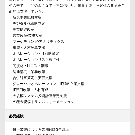
その中で、下記のようなテーマに携わり、業界全体、お客様の変革を全
面的に支援している。
・新規事業戦略立案
・デジタル化戦略立案
・事業構造改革
・営業改革/業務改革
・マーケティング/アナリティクス
・組織・人材改革支援
・オペレーション・IT戦略策定
・オペレーションリスク総点検
・間接財・ITコスト削減
・調達部門・業務改革
・合併計画策定・実行支援
・グローバルオペレーション・IT戦略立案支援
・IT部門改革・人材育成
・大規模システム投資計画策定支援
・各種大規模トランスフォーメーション
必要経験
・銀行業界における業務経験3年以上