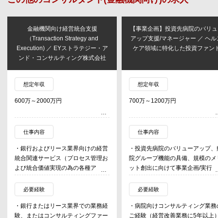
金融機関向け経営統合支援
【事業企画】投資先病院のバリュ
（Transaction Strategy and
アップ支援/マネージャー ／ ヘル
Execution) ／ EYストラテジー・ア
ケア領域に特化した投資ファン
ンド・コンサルティング株式会社
想定年収
想定年収
600万～2000万円
700万～1200万円
仕事内容
仕事内容
・銀行およびリース業界向けの経営
・投資先病院のバリューアップ、
統合関連サービス（プロセス管理お
院グループ機能の具備、規模のメ
よび統合価値実現の為の各種アドバ
ット創出に向けて事業企画/実行
イザリー業務）
当。必要に応じて、本部と病院を
・会社・部門分割（カーブアウト・
来しつつ業務遂行。
必要経験
必要経験
セパレーション）・Divestiture 関連
・新規事業の企画/立案/成果の創
・銀行またはリース業界での業務経
・病院向けコンサルティング業務
サービス
・人材採用（投資先医療職の本部
験、またはコンサルティングファー
ご経験（経営改善業務に5年以上
・M&Aにおけるオペレーショナル・
よるサポート）、人事制度等の共