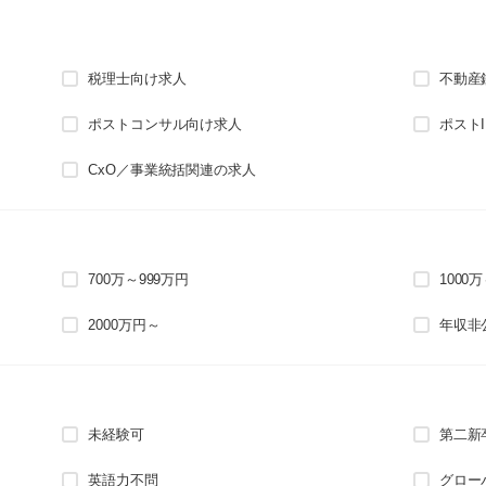
税理士向け求人
不動産
ポストコンサル向け求人
ポスト
CxO／事業統括関連の求人
700万～999万円
1000
2000万円～
年収非
未経験可
第二新
英語力不問
グロー