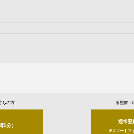
持ちの方
履歴書・
通常登
1
間
分）
※スマートフ