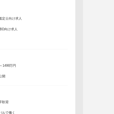
鑑定士向け求人
IBD向け求人
万～1499万円
公開
卒歓迎
バルで働く