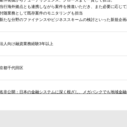
案件発掘からデューデリジェンス、クローズまで一貫して担当。
当行海外拠点とも連携しながら案件を推進いただき、また必要に応じて
付随業務として既存案件のモニタリングも担当
新たな分野のファイナンスやビジネススキームの検討といった新規企画
法人向け融資業務経験3年以上
京都千代田区
名非公開：日本の金融システムに深く根ざし、メガバンクでも地域金融