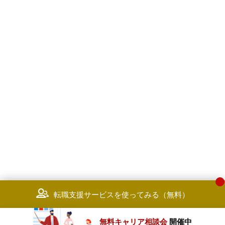
世界トレンドへの日本企業の影響力
強化
金融セクターとの協業による日本版
ESGスタンダードの確立と世界展開
・Smart Society Strategy
官民連携した国際金融都市構想の実
現支援
決済・ポイント事業の戦略立案
web3事業の開発支援
サプライチェーンマネジメントとト
レーサビリティの高度化
社会課題解決を企図した事業開発支
援とスタートアップ企業誘致
法制化や標準化等ルール形成を通じ
た事業戦略立案・渉外活動支援
カーボンクレジット事業の開発支援
農水産業への新規参入支援、農福連
携の実現支援
転職支援サービスを使ってみる（無料）
・Data driven Redesign Strategy
データ流通プラットフォームの構
無料キャリア相談会
開催中