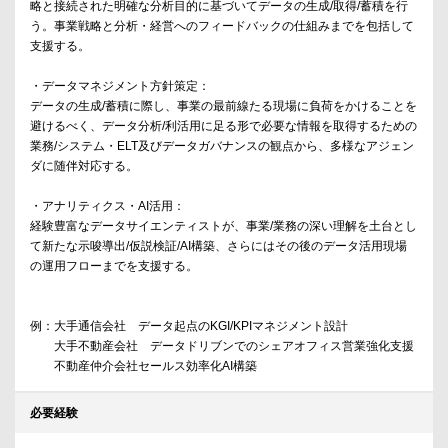
略と接続された明確な分析目的に基づいてデータの生成/取得/蓄積を行
う。事業戦略と分析・経営へのフィードバックの仕組みまでを包括して
支援する。
・データマネジメント方針策定：
データの生成/蓄積に際し、事業の最前線たる現場に負荷をかけることを
避けるべく、データ分析/利活用に足る形で必要な情報を取得するための
業務/システム・ELT及びデータガバナンスの観点から、多様なアジェン
ダに随伴対応する。
・アナリティクス・AI活用：
経験豊富なデータサイエンティストが、事業/業務の深い理解を土台とし
て新たな示唆導出/仮説検証/AI構築、さらにはその後のデータ活用現場
の運用フローまでを支援する。
例：大手通信会社 データ起点のKGI/KPIマネジメント設計
大手不動産会社 データドリブンでのシェアオフィス営業強化支援
不動産仲介会社セールス効率化AI構築
必要経験