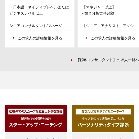
ているトップコンサルタントで構成
る。リーダーシップチームのビジ
・日本語 ネイティブレベルまたは
【マネジャー以上】
したStrategic Impact Unit（ストラ
スパートナーとして、価格設定や
ビジネスレベル以上
- 競合分析実務経験
テジック・インパクト・ユニット、
益性に関する戦略的意思決定をサ
以下SI）を創設し、下記4つのコン
ートする。
シニアコンサルタント/マネージャー
【シニア・アナリスト - アソシエ
サルティングサービスの提供を通じ
・コンサルティングファームでの実
ト・マネジャー】
て日本企業のさらなる成長を支援す
務経験（３年以上）、または事業会
この求人の詳細情報を見る
- ファイナンス領域での実務経験
この求人の詳細情報を見る
る。
社での経営企画や事業開発、または
・スキル
業務改革の実務経験（５年以上）
- 日本語：ネイティブレベル
各サービスの概要
・論理的思考力、問題解決力、コミ
- 英語：ビジネスレベル
・Geoeconomics Strategy
【戦略コンサルタント】の求人一覧へ
ュニケーション能力
- Excelを活用した高度なデータ
各国の捜査機関およびインテリジェ
スキル
ンス機関と連携した研究開発力の向
上
CFIUSおよび秘密特許制度への対応
を念頭に置いたM&A、アライアンス
戦略
Five eyesとコモンウェルズインテ
リジェンスネットワークを活かした
営業戦略
Economic statecraftの激化に伴う経
済制裁に戦略的な対応が可能なSCM
再構築
NIST SP800－171、53および