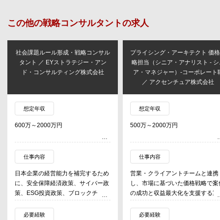
この他の
戦略コンサルタント
の求人
社会課題ルール形成・戦略コンサル
プライシング・アーキテクト 価
タント ／ EYストラテジー・アン
略担当（シニア・アナリスト - シ
ド・コンサルティング株式会社
ア・マネジャー）-コーポレート
／ アクセンチュア株式会社
想定年収
想定年収
600万～2000万円
500万～2000万円
仕事内容
仕事内容
日本企業の経営能力を補完するため
営業・クライアントチームと連携
に、安全保障経済政策、サイバー政
し、市場に基づいた価格戦略で案
策、ESG投資政策、ブロックチェー
の成功と収益最大化を支援する重
ン・フィンテック政策、行動変容政
な役割です。業界横断で価格戦略
策の分野で政策アドバイザーを務め
設計し、競争力ある提案を実現す
必要経験
必要経験