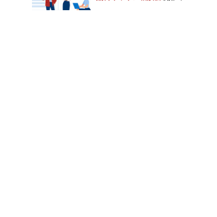
築・運営
観光客の行動・決済データを統合し
たデータ流通基盤を活用した地域活
カテゴリートップ
性化戦略
社会課題を起点としたデータ駆動型
職種別求人情報
社会変革
IoT・AIを活用したデータ駆動型エ
コシステム形成とスマートシティ戦
条件別求人情報
略
利害関係のあるステークホルダを巻
き込んだデータ流通による業界構造
業種別企業一覧
改革
情報信託機能利用によるイノベーシ
ョン戦略
トップページ
デジタルトランスフォーメーション
による経営改革
会社情報
中小企業の企業連関を通じた新たな
企業向け与信・マッチングモデルの
個人情報保護方針
構築
サイトマップ
・BX Strategy（Behavioral Insight
Transformation Strategy）
行動経済学や心理学などの行動科学
お問い合わせ