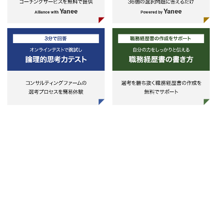
TAPA、NISPOMに準拠したサプラ
イチェーン構築
国防権限法に対応した輸出管理体制
および電子証拠保全能力の構築
セキュリティクリアランス保有人材
のグローバルでの採用力強化
・ESG Economics Strategy
TCFDやSDGsを梃子にした社会課
題解決型事業オポチュニティ創出、
ルール形成
ESG競争力強化による差別化戦略、
共鳴できる顧客を優先するセグメン
ト戦略
ESG視点での持続可能なバリューチ
ェーン変革（人権監査やサーキュラ
ーエコノミー対応など）
ESG投資をテコにしたファイナンス
戦略とESG投資家を営業機能へと導
くことができるビジョナリーCFOへ
の変革
TCFDなど非財務情報開示にかかる