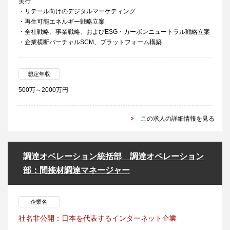
実行
・リテール向けのデジタルマーケティング
・再生可能エネルギー戦略立案
・全社戦略、事業戦略、およびESG・カーボンニュートラル戦略立案
・企業横断バーチャルSCM、プラットフォーム構築
想定年収
500万～2000万円
この求人の詳細情報を見る
調達オペレーション統括部 調達オペレーション
部：間接材調達マネージャー
企業名
社名非公開：日本を代表するインターネット企業