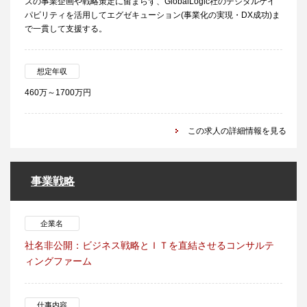
ズの事業企画や戦略策定に留まらず、GlobalLogic社のデジタルケイ
パビリティを活用してエグゼキューション(事業化の実現・DX成功)ま
で一貫して支援する。
想定年収
460万～1700万円
この求人の詳細情報を見る
事業戦略
企業名
社名非公開：ビジネス戦略とＩＴを直結させるコンサルテ
ィングファーム
仕事内容