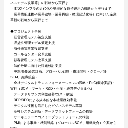
ネスモデル改革等）の戦略から実行ま
・IT/DXインフラの近代化や効率的な維持運用の戦略から実行まで
・業界横断連携や業界破壊（業界再編・循環経済化等）に向けた産業
革新の戦略から実行まで
◆プロジェクト事例
・経営管理モデル策定支援
・収益性管理モデル策定支援
・海外発電事業投資支援
・コールセンター変革支援
・顧客管理モデル改革支援
・法的分離に向けた課題検討支援
・中期/長期経営計画、グローバル戦略（市場開拓・グローバル
SCM、組織統合）
・全社デジタルトランスフォーメーションの戦略・PoC(概念実証)・
実行（SCM・マーケ・R&D・生産・経営デジタル化）
・データドリブンの利益改善/コスト削減
・BPR/BPOによる抜本的な本社業務効率化
・デジタル技術を活用したビジネスモデル革新
・基幹システム刷新・データプラットフォームの構築
・サーキュラーエコノミープラットフォームの構築
・PMIによる事業・機能戦略（グローバルSCM、組織統合）立案から