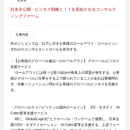
企業名
社名非公開：ビジネス戦略とＩＴを直結させるコンサルテ
ィングファーム
仕事内容
本ポジションでは、以下に示すお客様のロールアウト・ロールインい
ずれかのコンサルタントロールを担当する。
・【お客様のグローバル拠点へのロールアウト】 グローバルビジネス
支援サービス
-ロールアウトには様々な取り組みや推進上の課題が発生する。お客
様がグローバルに仕事をする上で困られていることがあれば業種問わ
ず、対象ソリューション問わずお客様のグローバルビジネスを支援す
る。
・グローバルケイパビリティの国内ロールイン】 DX・モダナイ・AI
Cetric変革支援サービス
-特に、GlobalLogic社*とグローバル・ワンチームで連携し、日本企
業のDX・モダナイゼーション・AI Cetric変革を支援する。上流フェー