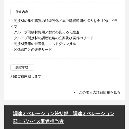
仕事内容
・間接材の集中購買の組織強化／集中購買範囲の拡大を全社的にドラ
イブ
・グループ間接材費用／契約の見える化推進
・グループ間接材の調達戦略の立案及び実行のリード
・間接材費用の最適化、コストダウン推進
・関係部門との連携リード
想定年収
別途ご案内致します
この求人の詳細情報を見る
調達オペレーション統括部 調達オペレーション
部：デバイス調達担当者