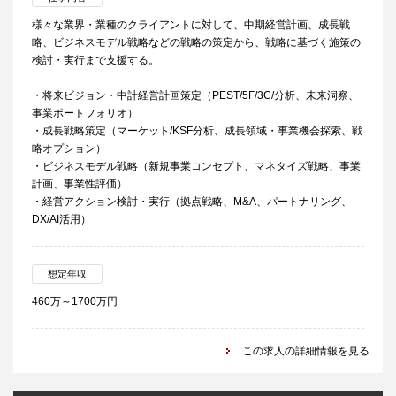
様々な業界・業種のクライアントに対して、中期経営計画、成長戦
略、ビジネスモデル戦略などの戦略の策定から、戦略に基づく施策の
検討・実行まで支援する。
・将来ビジョン・中計経営計画策定（PEST/5F/3C/分析、未来洞察、
事業ポートフォリオ）
・成長戦略策定（マーケット/KSF分析、成長領域・事業機会探索、戦
略オプション）
・ビジネスモデル戦略（新規事業コンセプト、マネタイズ戦略、事業
計画、事業性評価）
・経営アクション検討・実行（拠点戦略、M&A、パートナリング、
DX/AI活用）
想定年収
460万～1700万円
この求人の詳細情報を見る