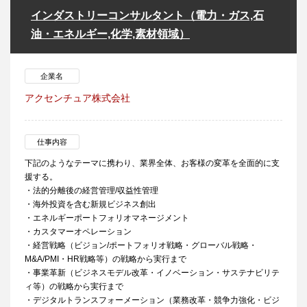
インダストリーコンサルタント（電力・ガス,石
油・エネルギー,化学,素材領域）
企業名
アクセンチュア株式会社
仕事内容
下記のようなテーマに携わり、業界全体、お客様の変革を全面的に支
援する。
・法的分離後の経営管理/収益性管理
・海外投資を含む新規ビジネス創出
・エネルギーポートフォリオマネージメント
・カスタマーオペレーション
・経営戦略（ビジョン/ポートフォリオ戦略・グローバル戦略・
M&A/PMI・HR戦略等）の戦略から実行まで
・事業革新（ビジネスモデル改革・イノベーション・サステナビリテ
ィ等）の戦略から実行まで
・デジタルトランスフォーメーション（業務改革・競争力強化・ビジ