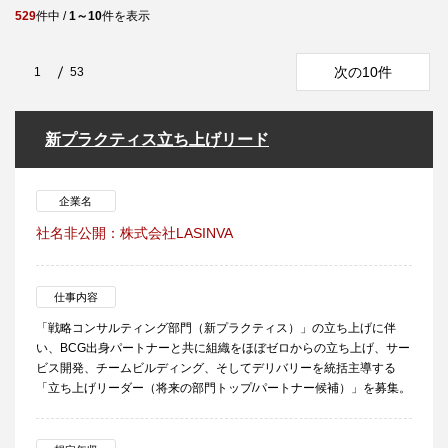
529
件中 /
1～10
件を表示
次の10件
1
53
新プラクティス立ち上げリード
企業名
社名非公開：株式会社LASINVA
仕事内容
「戦略コンサルティング部門（新プラクティス）」の立ち上げに伴
い、BCG出身パートナーと共に組織をほぼゼロからの立ち上げ、サー
ビス開発、チームビルディング、そしてデリバリーを統括主導する
「立ち上げリーダー（将来の部門トップ/パートナー候補）」を募集。