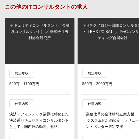
この他の
ITコンサルタント
の求人
セキュリティコンサルタント（金融
HRテクノロジー戦略コンサルタ
系コンサルタント） ／ 株式会社野
ト【BMX-PX-BA】 ／ PwCコン
村総合研究所
ティング合同会社
想定年収
想定年収
520万～1700万円
550万～2000万円
仕事内容
仕事内容
決済・フィンテック業界に特化した
・業務改革の全体構想立案支援
決済系セキュリティコンサルタント
・ システム化計画策定、ソリュ
として、国内外の動向、規格、新技
ョン・ベンダー選定支援
術などを踏まえながら、業界リーダ
・グローバルな戦略人事マネジメ
ー企業を中心に、お客様のセキュリ
トを実現するプラットフォーム構