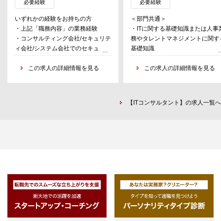
必要経験
必要経験
ティに係る課題の解決を支援する。
支援
いずれかの経験をお持ちの方
＜部門共通＞
また、官公庁向けのご支援や業界団
・Successfactors、Workday、
・上記「職務内容」の業務経験
・ITに関する基礎知識または人事
体での委員会・情報発信等にも積極
Oracle等、HRクラウドの導入
・コンサルティング会社/セキュリテ
務やタレントマネジメントに関す
的に参画し、付加価値の高い活動を
・ITを活用した人事部門・業務改
ィ会社/システム会社でのセキュリテ
基礎知識
推進する。
（HR Transformation）
ィまたはITシステムに関するコンサ
・プロジェクトマネジメントスキ
具体的には以下のような領域でのコ
・データ分析による新しい人事施
ルティングの業務経験
この求人の詳細情報を見る
・論理的思考力
この求人の詳細情報を見る
ンサルティングを実施する。
立案支援（HR Analytics)
・金融機関でのセキュリティまたは
・対人理解力およびコミュニケー
・Technologyを活用した従業員
ITシステムに関する業務経験
ョン能力
◆キャッシュレス決済セキュリティ
験価値提供・改革（Employee
・クラウドやネットワーク、ITアー
・チームワーク
に関するコンサルティング
Experience)
【ITコンサルタント】の求人一覧へ
キテクトなどテクノロジー領域のエ
・キャッシュレス決済サービス
・人事へのIT導入全体プログラム
ンジニアリングまたはコンサルティ
＜Senior Manager＞
（QR、NFC、BNPL、その他のスマ
プロジェクト管理支援（PMO)
ングの業務経験
・コンサルティングファームでの
ホ決済全般）へのリスクアセスメン
・システムエンジニア、システムコ
事コンサルタント領域における
ト、セキュリティコンサルテーショ
ンサルタント、またはセキュリティ
SMGR経験（8－10年以上のコン
ン
コンサルタントで以下の業務経験と
ル経験）
・EC決済、決済NW基盤、決済端
志向をお持ちの方
・コンサルティングプロジェクト
末・POS環境に対するリスクアセス
－プロジェクトマネージャー/リー
おけるジョブマネージャー/案件
メント、セキュリティコンサルテー
ダー/サブリーダーいずれかの立場
経験
ション
で、金融システムの企画・設計開
・クレジットカード不正利用対策に
発・運用、
＜Manager＞
おけるセキュリティコンサルテーシ
金融系のミッションクリティカ
・コンサルティングファームでの
ョン