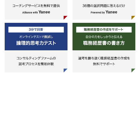
ルシステム、その他大規模システム
事コンサルタント領域における
・国内外のクレジットカード情報漏
のプロジェクトマネジメント経験
MGR経験（5年以上のコンサル経
洩/不正利用などに関する各種調査、
（顧客対応必須、アプリ/インフ
験）
分析、制度設計
ラどちらでも可、セキュリティ経験
・もしくは、SIer / 事業会社にお
・PCI関連（PCI
は問わない）
て、タレントマネジメントや人事
DSS/TSP/3DS/P2PE/CP/PinSecurit
－セキュリティコンサルタントへ
与領域を中心にシステム導入のプ
y）の認証取得支援、審査
のキャリアチェンジに対し、強い意
ジェクトマネージャー（リーダー
思と明確なキャリア展望を持ち、伝
ご経験をお持ちの方
◆DXセキュリティに関するコンサル
えることができる
ティング
＜Senior Associate＞
・暗号鍵管理の運用設計に関するリ
・コンサルティングファームでの
スクアセスメント、セキュリティコ
事コンサルタント領域における経
ンサルテーション
（3年以上のコンサル経験）
・鍵管理ソリューション導入に向け
もしくは事業会社およびSIerにお
た支援
て以下いずれかのご経験をお持ち
・ブロックチェーン診断（スマート
方
コントラクト診断、アーキテクチャ
-タレントマネジメントや人事業
評価支援）
改革、BPR等のコンサルティング
・金融サービス（SWIFT、
験
ISO20022等）に対するリスクアセ
-ERP導入プロジェクト経験
スメント、セキュリティコンサルテ
※人事関連業務のご経験がない方
ーション
対象といたしますが、あくまで人
・次世代決済・金融基盤の企画・構