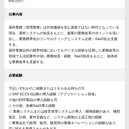
650万円～
仕事内容
基幹業務（管理業務）は付加価値を生む源泉ではない時代となっている
現在、基幹システムの知見をもとに、顧客の業務改革のポイントを洗い
出し、業務標準化のコンサルティングとシステム企画・SaaS化を支援
する。
基幹業務以外の競争領域においてもデジタル技術を活用した業務改革の
領域でも法的要件や深い業務知見・経験、SaaS知見をもとに、抜本的
な業務改革を支援する。
必要経験
下記いずれかのご経験またはスキルをお持ちの方
◇ SAP ECC6.0以降の導入経験（アプリケーション領域）
※他のERP製品の導入経験も可
◇ その他、各種SaaS導入経験
◇ 業務システムまたは経営管理システムの導入・開発経験があり、構想
策定、計画、要件定義など、システム開発の上流工程の経験
◇事業会社で経理、販売、購買等の業務オペレーションの経験があり、
ITに対する基礎スキルがある方