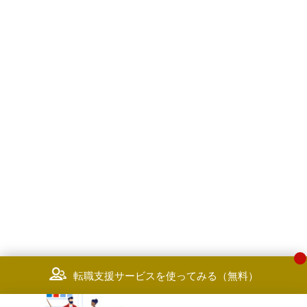
領域に興味があり、入社後にキャ
想、管理態勢の構築支援（Web3、
チアップ出来る方に限定いたしま
メタバース、NFT、等）
・コンサルティングファームにて
■プロジェクト事例
人事コンサルタント（上記）にお
・QRコード決済サービスに関する
る経験があるとさらに望ましい
セキュリティリスク評価/対策立案
※目安：数年のIT関連にかか
・PCI DSS準拠に関するコンサルテ
コンサル経験
ィング/審査
・カード情報の非保持化対応支援
・PCI P2PE準拠に関するコンサル
ティング/審査・認定登録支援
・決済サービスにおける暗号鍵管理
システムの高度化支援
・ブロックチェーンを利用したSTO
発行における暗号鍵管理のセキュリ
ティリスク評価
・ブロックチェーンシステムにおけ
るセキュリティアドバイザリ支援
・ISO20022対応に向けたセキュリ
ティアドバイザリ支援
転職支援サービスを使ってみる（無料）