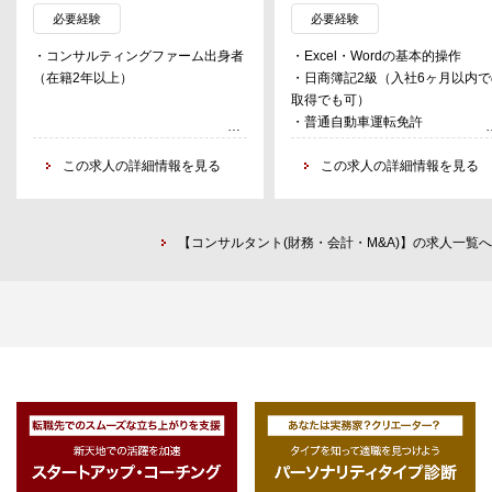
ンバーの育成等を担う。
ドバイス等を行って頂く。
必要経験
必要経験
将来的には、経営指導など幅広い
・コンサルティングファーム出身者
・Excel・Wordの基本的操作
■5つの業務領域
務に携わっていただくことが可能
（在籍2年以上）
・日商簿記2級（入社6ヶ月以内で
以下5つの事業部があり、幅広い領
取得でも可）
域においてコンサルティングサービ
・普通自動車運転免許
スを提供している。
・戦略・新規事業（営業強化・業
この求人の詳細情報を見る
この求人の詳細情報を見る
務改革）
・会計領域（グループ・グローバ
ル経営管理、ガバナンス経営基盤）
・SCM、ECM
【コンサルタント(財務・会計・M&A)】の求人一覧へ
・DX、IT
・HR