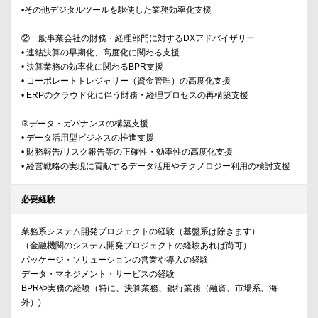
•その他デジタルツールを駆使した業務効率化支援
②一般事業会社の財務・経理部門に対するDXアドバイザリー
• 連結決算の早期化、高度化に関わる支援
• 決算業務の効率化に関わるBPR支援
• コーポレートトレジャリー（資金管理）の高度化支援
• ERPのクラウド化に伴う財務・経理プロセスの再構築支援
③データ・ガバナンスの構築支援
• データ活用型ビジネスの推進支援
• 財務報告/リスク報告等の正確性・効率性の高度化支援
• 経営戦略の実現に貢献するデータ活用やテクノロジー利用の検討支援
必要経験
業務系システム開発プロジェクトの経験（基盤系は除きます）
（金融機関のシステム開発プロジェクトの経験あれば尚可）
パッケージ・ソリューションの営業や導入の経験
データ・マネジメント・サービスの経験
BPRや実務の経験（特に、決算業務、銀行業務（融資、市場系、海
外）)