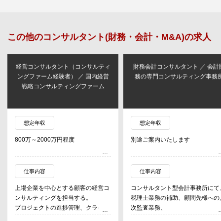
この他の
コンサルタント(財務・会計・M&A)
の求人
経営コンサルタント（コンサルティ
財務会計コンサルタント ／ 会計
ングファーム経験者） ／ 国内経営
務の専門コンサルティング事務
戦略コンサルティングファーム
想定年収
想定年収
800万～2000万円程度
別途ご案内いたします
仕事内容
仕事内容
上場企業を中心とする顧客の経営コ
コンサルタント型会計事務所にて
ンサルティングを担当する。
税理士業務の補助、顧問先様への
プロジェクトの進捗管理、クライア
次監査業務、
ントとの円滑な関係の構築、下位メ
財務·会計について顧問先様への