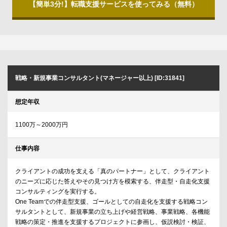
【簡単3分!】転職支援サービスを使ってみる（無料）
戦略・新規事業コンサルタント(マネージャー以上) [ID:31841]
想定年収
1100万～2000万円
仕事内容
クライアントの成功を支える「真のパートナー」として、クライアント
のニーズに応じた答えやその見つけ方を模索する、伴走型・自走化支援
コンサルティングを実行する。
One Teamでの伴走型支援、ゴールとしての自走化を支援する戦略コン
サルタントとして、新規事業の立ち上げや経営戦略、事業戦略、各機能
戦略の策定・推進を支援するプロジェクトに参画し、仮説検討・検証、