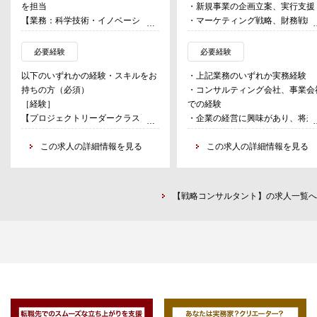
を担当
・新規事業の企画立案、実行支援
【業務：科学技術・イノベーション
・マーケティング戦略、財務戦略
政策コンサルティング】
その他クライアント企業の成長方
官公庁・国立研究開発法人・大学等
性の提案
必要経験
必要経験
からの受託調査を中心に、調査研究
・ベンチャー企業の事業計画立案
以下のいずれかの経験・スキルをお
・上記業務のいずれか実務経験
や事業推進支援を行う。
IPO支援業務
持ちの方（必須）
・コンサルティング会社、事業会
・M&A、出資などファイナンス関
［経験］
での経験
［業務の具体例］
の実行支援業務
【プロジェクトリーダークラス】：
・企業の経営に興味があり、将来
科学技術・イノベーション基本計画
以下いずれかの経験に加え、特定の
営者もしくは経営幹部になりたい
の立案・検討・モニタリング支援、
●マーケティング・リサーチ業務
プロジェクト（調査研究・コンサル
この求人の詳細情報を見る
考える方
この求人の詳細情報を見る
イノベーション創出を目的とした大
・クライアントや投資ファンドか
ティング等）におけるマネジメント
・自ら課題解決を実行できる方
規模科学技術プログラムの設計・運
の依頼を受けての企業財務リサー
経験をお持ちの方
・価値判断力、洞察力、推進力、
営・評価支援
チ、ビジネス・デューディリジェ
【メンバークラス】：以下のいずれ
得力のある方
ス、マネジメントインタビュー他
【戦略コンサルタント】の求人一覧へ
かの経験をお持ちの方
・コミュニケーション能力がある
・業界分析やマーケティング調査
①コンサルティングファームにおけ
る、科学技術・イノベーション政策
の立案～推進～評価の実務経験
②政府機関・自治体・大学・国立研
究開発法人等における関連業務の実
務経験もしくは研究経験・実績
［スキル・資格］