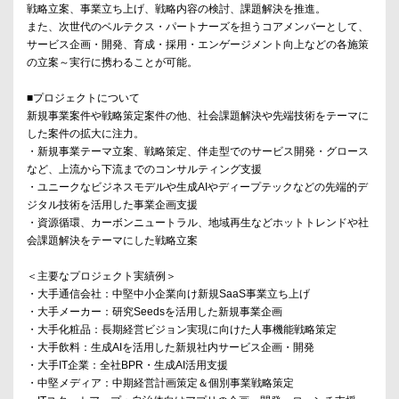
戦略立案、事業立ち上げ、戦略内容の検討、課題解決を推進。
また、次世代のベルテクス・パートナーズを担うコアメンバーとして、
サービス企画・開発、育成・採用・エンゲージメント向上などの各施策
の立案～実行に携わることが可能。
■プロジェクトについて
新規事業案件や戦略策定案件の他、社会課題解決や先端技術をテーマに
した案件の拡大に注力。
・新規事業テーマ立案、戦略策定、伴走型でのサービス開発・グロース
など、上流から下流までのコンサルティング支援
・ユニークなビジネスモデルや生成AIやディープテックなどの先端的デ
ジタル技術を活用した事業企画支援
・資源循環、カーボンニュートラル、地域再生などホットトレンドや社
会課題解決をテーマにした戦略立案
＜主要なプロジェクト実績例＞
・大手通信会社：中堅中小企業向け新規SaaS事業立ち上げ
・大手メーカー：研究Seedsを活用した新規事業企画
・大手化粧品：長期経営ビジョン実現に向けた人事機能戦略策定
・大手飲料：生成AIを活用した新規社内サービス企画・開発
・大手IT企業：全社BPR・生成AI活用支援
・中堅メディア：中期経営計画策定＆個別事業戦略策定