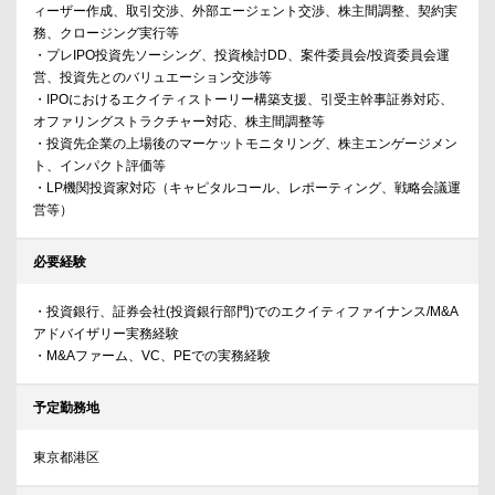
ィーザー作成、取引交渉、外部エージェント交渉、株主間調整、契約実
務、クロージング実行等
・プレIPO投資先ソーシング、投資検討DD、案件委員会/投資委員会運
営、投資先とのバリュエーション交渉等
・IPOにおけるエクイティストーリー構築支援、引受主幹事証券対応、
オファリングストラクチャー対応、株主間調整等
・投資先企業の上場後のマーケットモニタリング、株主エンゲージメン
ト、インパクト評価等
・LP機関投資家対応（キャピタルコール、レポーティング、戦略会議運
営等）
必要経験
・投資銀行、証券会社(投資銀行部門)でのエクイティファイナンス/M&A
アドバイザリー実務経験
・M&Aファーム、VC、PEでの実務経験
予定勤務地
東京都港区