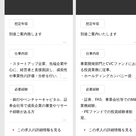
想定年収
想定年収
別途ご案内致します
別途ご案内いたします
仕事内容
仕事内容
・スタートアップ企業、先端企業中
事業開発部門とCVCファンドにお
心に、経営者と直接面談し、成長性
る投資業務に従事。
や事業性の評価・分析を行い、貸出
・ホールディングカンパニー資金
等の与信採上の審査・判断から、モ
よる国内外の企業への投資業務。
ニタリングまで実施。
・CVCファンドからの国内外レイ
必要経験
必要経験
ーステージのスタートアップに対
・銀行やベンチャーキャピタル、証
・証券、FAS、事業会社等でのM&
るグロース投資業務。
券会社等で成長企業の審査やリサー
業務経験。
・同ファンド資金から国内外のフ
チ経験がある方
・PEファンドでの投資経験者歓
ンドへのLP投資業務。
迎。
この求人の詳細情報を見る
この求人の詳細情報を見る