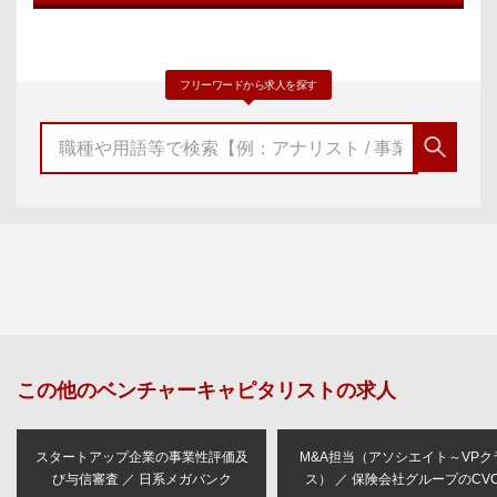
フリーワードから求人を探す
この他の
ベンチャーキャピタリスト
の求人
スタートアップ企業の事業性評価及
M&A担当（アソシエイト～VPク
び与信審査 ／ 日系メガバンク
ス） ／ 保険会社グループのCV