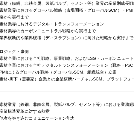
素材（鉄鋼、非鉄金属、製紙パルプ、セメント等）業界の産業別成長戦
素材業界におけるグローバル戦略（市場開拓・グローバルSCM）・PM
略から実行まで
素材業界におけるデジタル・トランスフォーメーション
素材業界のカーボンニュートラル戦略から実行まで
業界横断的や業界破壊（ディスラプション）に向けた戦略から実行まで
ロジェクト事例
素材企業における全社戦略、事業戦略、およびESG・カーボンニュー
素材企業における全社デジタルトランスフォーメーション（戦略・PoC
PMIによるグローバル戦略（グローバルSCM、組織統合）立案
素材-川下（需要家）企業との企業横断バーチャルSCM、プラットフォ
素材業界（鉄鋼、非鉄金属、製紙パルプ、セメント等）における業務経
産業構造変革に対する熱意
他者を巻き込むコミュニケーション能力