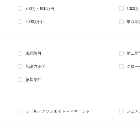
700万～999万円
1000
2000万円～
年収非
未経験可
第二新
英語力不問
グロー
急募案件
ミドル／アソシエイト～マネージャー
シニア