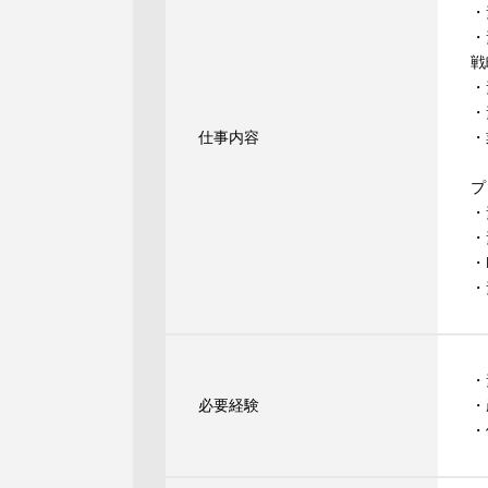
・
・
戦
・
・
仕事内容
・
プ
・
・
・
・
・
必要経験
・
・