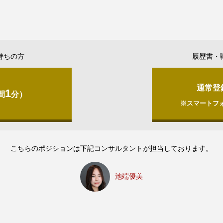
持ちの方
履歴書・
通常登
1
間
分）
※スマートフ
こちらのポジションは下記コンサルタントが担当しております。
池端優美