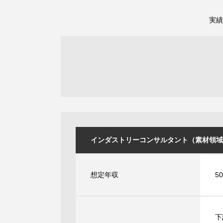
実績
インダストリーコンサルタント（素材領域） [I
想定年収
5
下