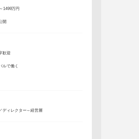
万～1499万円
公開
卒歓迎
バルで働く
／ディレクター～経営層