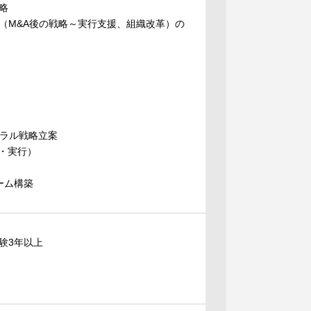
略
I（M&A後の戦略～実行支援、組織改革）の
トラル戦略立案
・実行）
ーム構築
験3年以上