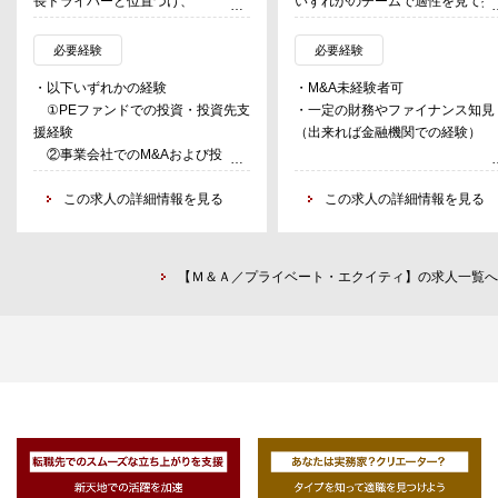
長ドライバーと位置づけ、
いずれかのチームで適性を見て採
業種を限定せず、継続的に投資およ
用。
び事業拡大を行っています。
必要経験
必要経験
本ポジションは、役員直下にて投資
・以下いずれかの経験
・M&A未経験者可
案件を担い、投資後は現場に入り込
①PEファンドでの投資・投資先支
・一定の財務やファイナンス知見
みながら事業を成長させるキーポジ
援経験
（出来れば金融機関での経験）
ションです。
②事業会社でのM&Aおよび投資後
一般的な事業会社のM&Aにとどまら
の事業運営経験
ず、
・投資後に現場へ入り込み、事業を
この求人の詳細情報を見る
この求人の詳細情報を見る
投資判断から投資後の経営・グロー
回した経験
スまでを一気通貫で担うことを前提
・経営層・現場とのコミュニケーシ
としています。
ョン力
【Ｍ＆Ａ／プライベート・エクイティ】の求人一覧へ
【主な業務内容】
求める人物像
◆M&A／投資フェーズ
・投資判断だけでなく、事業を自ら
投資案件の検討、ソーシング
動かしたい方
デューデリジェンス（財務・事業）
・Exitありきではなく、長期視点で
投資条件・スキーム検討、意思決定
事業に関わりたい方
支援
・業界に縛られず、投資家視点で経
営に向き合える方
◆投資後・事業経営フェーズ（主業
・ウェットな現場調整も厭わない方
務）
投資先事業へのハンズオンでの関与