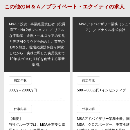
この他の
Ｍ＆Ａ／プライベート・エクイティ
の求人
M&A／投資・事業経営責任者（役員
M&Aアドバイザリー業務（ジュ
直下・No.2ポジション） ／ リアル
ア） ／ ピナクル株式会社
な不動産・金融・ヘルスケアの知見
と先進AIクラウドを融合し、業界の
DXを加速。現場の課題を自ら体験
しながら、実務に即した実用技術で
10年後の“当たり前”を創造する革新
集団。
想定年収
想定年収
800万～2000万円
500～800万円+インセンティブ
仕事内容
仕事内容
【概要】
M&Aアドバイザリー業務全般。国
当社グループでは、M&Aを重要な成
M&A、クロスボーダー、事業承継