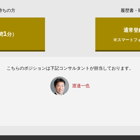
持ちの方
履歴書・
通常登
1
間
分）
※スマートフ
こちらのポジションは下記コンサルタントが担当しております。
渡邉一也