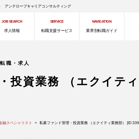
ント アンテロープキャリアコンサルティング
JOB SEARCH
SERVICE
NAVIGATION
求人情報
転職支援サービス
業界別転職ガイド
の転職・求人
・投資業務 （エクイテ
金融スペシャリスト
私募ファンド管理・投資業務 （エクイティ業務部） [ID:3399