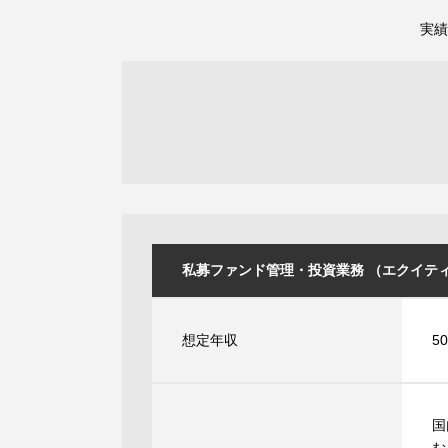
実績
私募ファンド管理・投資業務 （エクイティ業務部
想定年収
5
国