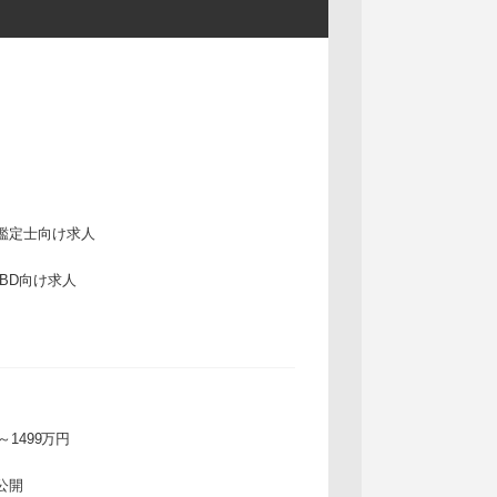
鑑定士向け求人
IBD向け求人
万～1499万円
公開