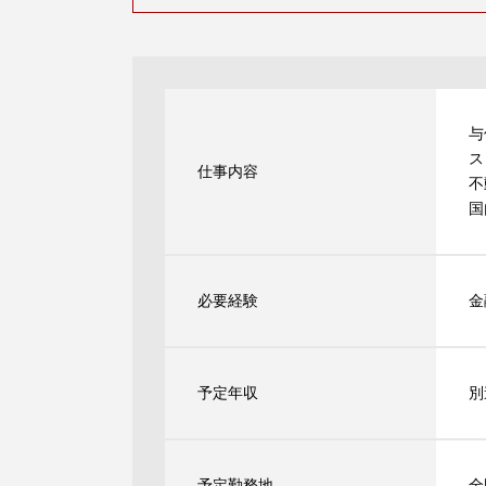
与
ス
仕事内容
不
国
必要経験
金
予定年収
別
予定勤務地
全