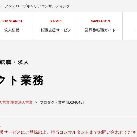
ント アンテロープキャリアコンサルティング
JOB SEARCH
SERVICE
NAVIGATION
求人情報
転職支援サービス
業界別転職ガイド
の転職・求人
クト業務
人営業;事業法人営業
プロダクト業務 [ID:34648]
。
援サービスにご登録の上、担当コンサルタントまでお問い合わせくださ