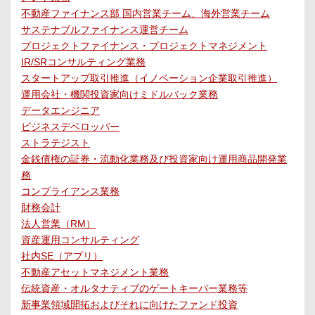
不動産ファイナンス部 国内営業チーム、海外営業チーム
サステナブルファイナンス運営チーム
プロジェクトファイナンス・プロジェクトマネジメント
IR/SRコンサルティング業務
スタートアップ取引推進（イノベーション企業取引推進）
運用会社・機関投資家向けミドルバック業務
データエンジニア
ビジネスデベロッパー
ストラテジスト
金銭債権の証券・流動化業務及び投資家向け運用商品開発業
務
コンプライアンス業務
財務会計
法人営業（RM）
資産運用コンサルティング
社内SE（アプリ）
不動産アセットマネジメント業務
伝統資産・オルタナティブのゲートキーパー業務等
新事業領域開拓およびそれに向けたファンド投資