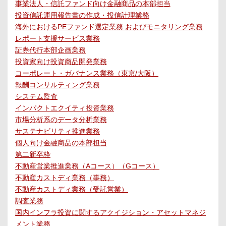
事業法人・信託ファンド向け金融商品の本部担当
投資信託運用報告書の作成・投信計理業務
海外におけるPEファンド選定業務 およびモニタリング業務
レポート支援サービス業務
証券代行本部企画業務
投資家向け投資商品開発業務
コーポレート・ガバナンス業務（東京/大阪）
報酬コンサルティング業務
システム監査
インパクトエクイティ投資業務
市場分析系のデータ分析業務
サステナビリティ推進業務
個人向け金融商品の本部担当
第二新卒枠
不動産営業推進業務（Aコース）（Gコース）
不動産カストディ業務（事務）
不動産カストディ業務（受託営業）
調査業務
国内インフラ投資に関するアクイジション・アセットマネジ
メント業務