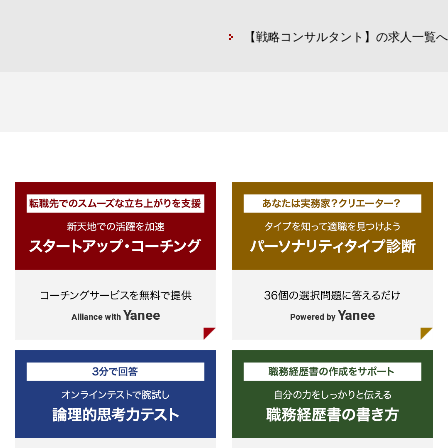
・３年以上のシステム開発経験
・最適な業務処理に関する予測・
（Java、Scala、JavaScript等によ
最適化、
【戦略コンサルタント】の求人一覧へ
るカスタム開発）またはそれに準ず
・デジタル技術を組み合わせた業
るスキル
務の自動化、
・１年以上のAI・機械学習・統計モ
・新たなビジネスモデルの構築に
デルを活用した分析システム開発経
関するデジタル戦略・計画の立案か
験（PythonやR、Scala等によるカ
らその実行・実現に至るまで
スタム開発）またはそれに準ずるス
トータルでサービスを提供していま
キル
す。
・１年以上のクラウド・インフラ等
のITプラットフォーム経験もしくは
それに準ずるスキル
・３年以上のクライアントフェイシ
ング・交渉・調整能力もしくはそれ
に準ずるスキル