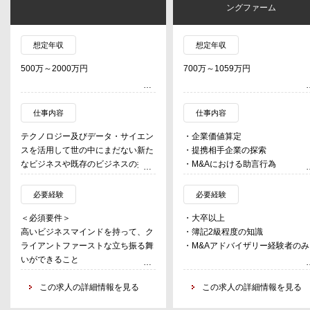
ングファーム
想定年収
想定年収
500万～2000万円
700万～1059万円
仕事内容
仕事内容
テクノロジー及びデータ・サイエン
・企業価値算定
スを活用して世の中にまだない新た
・提携相手企業の探索
なビジネスや既存のビジネスの抜本
・M&Aにおける助言行為
的な変革を推進しています。チーム
・契約書作成支援
メンバーの各専門分野で培ってきた
・クロージング
必要経験
必要経験
研究開発経験及びビジネス経験と最
中小企業のお客様のご相談対応か
＜必須要件＞
・大卒以上
新のデジタル技術を融合して、各産
案件化、成約に至るまでのすべて
高いビジネスマインドを持って、ク
・簿記2級程度の知識
業の根幹に今までにない深い変革を
プロセスを行う。
ライアントファーストな立ち振る舞
・M&Aアドバイザリー経験者のみ
起こすことをめざしています。
いができること
また、クライアントが抱える様々な
下記いずれかのスキルを有するも
この求人の詳細情報を見る
この求人の詳細情報を見る
経営課題に対して、
の：
・データ活用した課題の可視化、