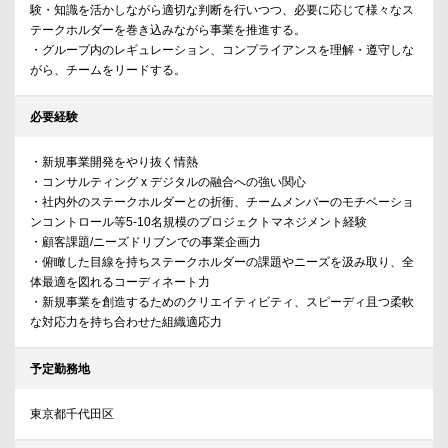
験・知識を活かしながら適切な判断を行いつつ、必要に応じて様々なス
テークホルダーを巻き込みながら事業を推進する。
・グループ内のレギュレーション、コンプライアンスを理解・遵守しな
がら、チームをリードする。
必要経験
・新規事業開発をやり抜く情熱
・コンサルティング x デジタルの融合への強い関心
・社内外のステークホルダーとの折衝、チームメンバーのモチベーショ
ンコントロール等5-10名規模のプロジェクトマネジメント経験
・顧客課題/ニーズドリブンでの事業企画力
・俯瞰した目線を持ちステークホルダーの課題やニーズを汲み取り、全
体最適を図れるコーディネート力
・新規事業を創造するためのクリエイティビティ、スピーディ且つ柔軟
な対応力を持ち合わせた組織適応力
予定勤務地
東京都千代田区