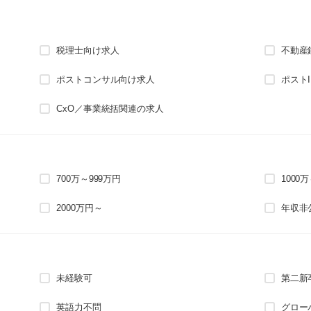
税理士向け求人
不動産
ポストコンサル向け求人
ポスト
CxO／事業統括関連の求人
700万～999万円
1000
2000万円～
年収非
未経験可
第二新
英語力不問
グロー