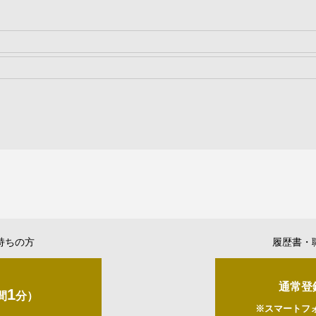
持ちの方
履歴書・
通常登
1
間
分）
※スマートフ