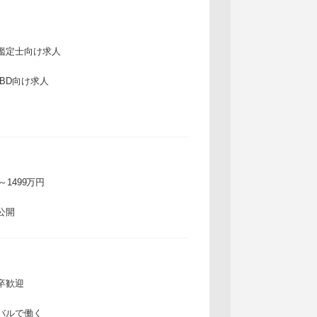
鑑定士向け求人
IBD向け求人
万～1499万円
公開
卒歓迎
バルで働く