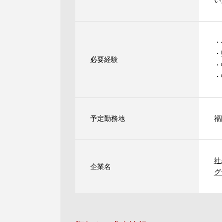
い
・
・
必要経験
・
・
予定勤務地
福
社
企業名
グ