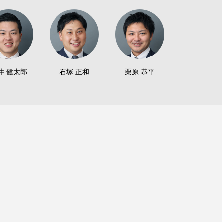
井 健太郎
石塚 正和
栗原 恭平