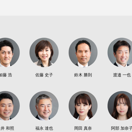
加藤 浩
佐藤 史子
鈴木 勝則
渡邉 一也
井 和照
福永 達也
岡田 真奈
阿部 加奈