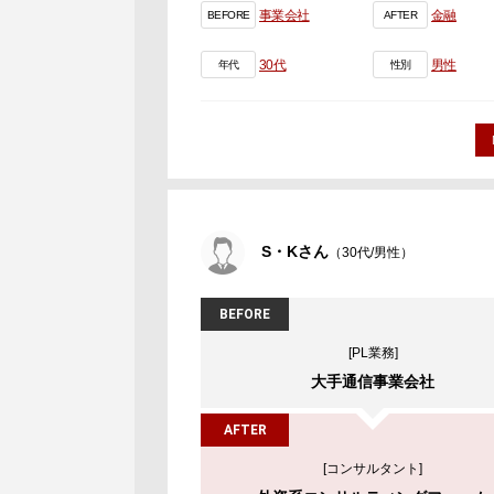
事業会社
金融
BEFORE
AFTER
30代
男性
年代
性別
S・Kさん
（30代/男性）
BEFORE
[PL業務]
大手通信事業会社
AFTER
[コンサルタント]