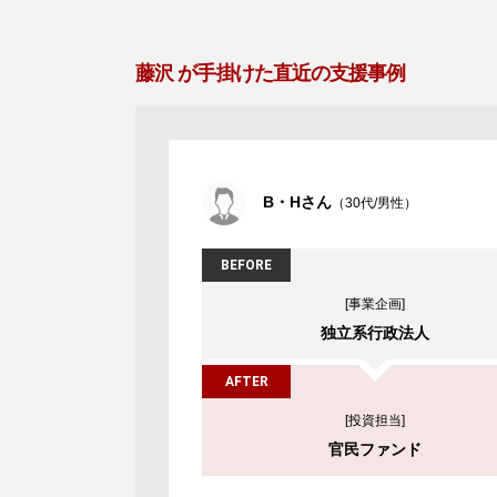
藤沢 が手掛けた直近の支援事例
B・Hさん
（30代/男性）
BEFORE
[事業企画]
独立系行政法人
AFTER
[投資担当]
官民ファンド