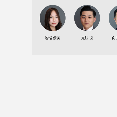
池端 優美
光法 凌
向