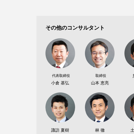
その他のコンサルタント
代表取締役
取締役
小倉 基弘
山本 恵亮
諏訪 夏樹
林 徹
土