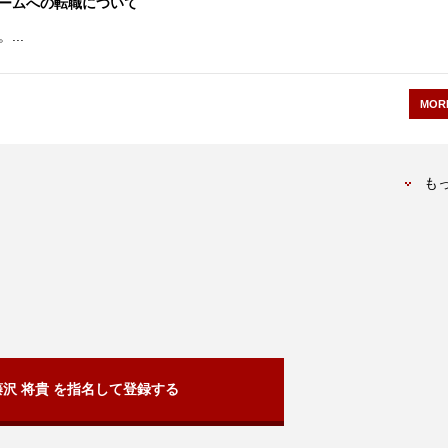
ームへの転職について
..
MOR
も
藤沢 将貴 を指名して登録する