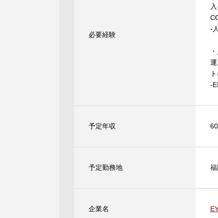
入
C
-
必要経験
・
運
ト
-
予定年収
6
予定勤務地
福
企業名
E