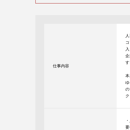
人
コ
入
企
す
仕事内容
本
ゆ
の
ク
・
要