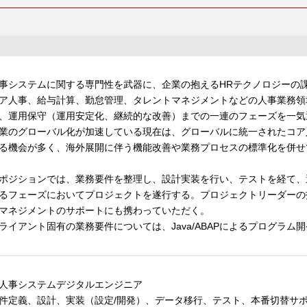
事システムに関する専門性を武器に、企業の抱えるHRテクノロジーの
ア人事、給与計算、勤怠管理、タレントマネジメントなどの人事業務領
、運用保守（運用安定化、継続的な改善）までの一連のフェーズを一気
業のグローバル化が加速している現在は、グローバルに統一されたコア
る機会が多く、海外展開に伴う機能改善や業務プロセスの標準化を併せ
ポジションでは、業務要件を整理し、設計実装を行い、テストを経て、
るフェーズにおいてプロジェクトを遂行する。プロジェクトリーダーの
マネジメントのサポートにも携わっていただく。
ライアント固有の業務要件については、Java/ABAPによるプログラム
人事システムデジタルエンジニア
件定義、設計、実装（設定/開発）、データ移行、テスト、本番切替サ