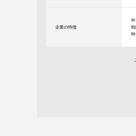
外
企業の特徴
戦
時