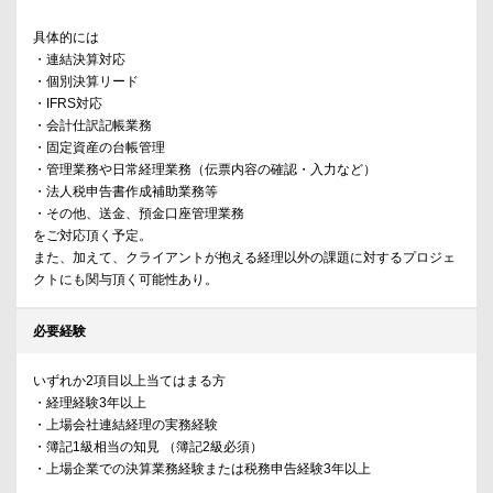
具体的には
・連結決算対応
・個別決算リード
・IFRS対応
・会計仕訳記帳業務
・固定資産の台帳管理
・管理業務や日常経理業務（伝票内容の確認・入力など）
・法人税申告書作成補助業務等
・その他、送金、預金口座管理業務
をご対応頂く予定。
また、加えて、クライアントが抱える経理以外の課題に対するプロジェ
クトにも関与頂く可能性あり。
必要経験
いずれか2項目以上当てはまる方
・経理経験3年以上
・上場会社連結経理の実務経験
・簿記1級相当の知見 （簿記2級必須）
・上場企業での決算業務経験または税務申告経験3年以上