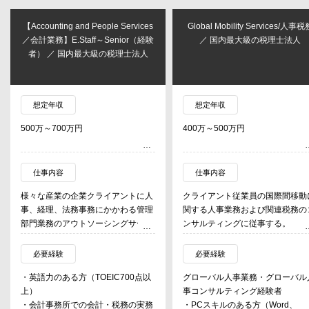
s
Global Mobility Services/人事税務
経理財務メンバー ／ 東京大学
験
／ 国内最大級の税理士法人
京工業大学発の小型衛星ベン
としてスタートしたグロース
業
想定年収
想定年収
400万～500万円
経験及び能力に応じて面談の上
用時に決定
仕事内容
仕事内容
人
クライアント従業員の国際間移動に
・年次・四半期決算における開
理
関する人事業務および関連税務のコ
料の作成担当
ビ
ンサルティングに従事する。
・仕訳入力、伝票起票、請求書
。
行、経費精算などの日次経理業
・海外出向者・出張者に関する海外
・月次決算補助業務（各種帳票
必要経験
必要経験
法
勤務規定の作成・見直し
理、勘定科目残高のチェックな
グローバル人事業務・グローバル人
・当社事業に魅力を感じ、当社
対
・Compensation & Benefitsのコン
・内部統制関連業務（3点セッ
事コンサルティング経験者
ッションを深く理解・共感いた
サルティング
成・運用/評価業務補助）
務
・PCスキルのある方（Word、
ること
・海外出向・出張先各国における所
・銀行取引・通帳記帳・振込デ