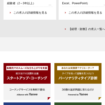
Excel、PowerPoint）
・経理業務の実務経験が1年以
行
得税の概要調査および税務申告作業
作成
務
・ビジネスレベルでの英語力
る方（会計事務所や事業会社問
のサポート
・監査法人対応
（TOEIC850以上）
この求人の詳細情報を見る
ず）
この求人の詳細情報を見
作
・グローバルペイロールの運営サポ
・チーム内外との会議参加や情
・日商簿記2級程度の知識
ートなど
有サポート
・ITツール（Google Workspa
会計ソフトなど）に抵抗がなく
計
【経理・財務】の求人一覧へ
軟に対応できる方
士
・業務に対して主体的・自律的
り組める方
・知識やスキルの習得に意欲的
ト
学び続ける姿勢
・英語に抵抗感がない方（読み
レベルでOK）
書
ネ
メ