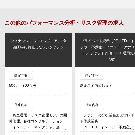
この他の
パフォーマンス分析・リスク管理
の求人
フィナンシャル・エンジニア ／ 金
プライベート資産（PE・PD・イ
融工学に特化したシンクタンク
フラ・不動産）ファンド・アナリ
ト ／ ファンド評価、FOF運用の
一人者
想定年収
想定年収
500万～800万円
別途ご案内致します
仕事内容
仕事内容
・資産運用・リスク管理モデルの開
・ファンドの分析業務およびレポ
発管理、各種コンサルテーション
ト作成業務
・インフラアーキテクチャ、金融デ
・PE・PD・インフラ・不動産フ
ータベース構築、社内システム基盤
ンドの運用力をさまざまな視点か