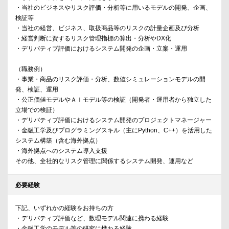
・当社のビジネスやリスク評価・分析等に用いるモデルの開発、企画、
検証等
・当社の経営、ビジネス、取扱商品等のリスクの計量企画及び分析
・経営判断に資するリスク管理指標の算出・分析やDX化
・デリバティブ評価におけるシステム開発の企画・立案・運用
（職務例）
・事業・商品のリスク評価・分析、数値シミュレーションモデルの開
発、検証、運用
・公正価値モデルやＡＩモデル等の検証（開発者・運用者から独立した
立場での検証）
・デリバティブ評価におけるシステム開発のプロジェクトマネージャー
・金融工学及びプログラミングスキル（主にPython、C++）を活用した
システム構築（含む海外拠点）
・海外拠点へのシステム導入支援
その他、全社的なリスク管理に関係するシステム開発、運用など
必要経験
下記、いずれかの経験をお持ちの方
・デリバティブ評価など、数理モデル関連に携わる経験
・金融工学のモデル等の研究に携わる経験