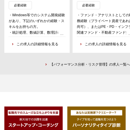
管理等
分析し、そのファンドが将来にわ
必要経験
必要経験
って超過リターンをあげる可能性
・Windows等でのシステム開発経験
・ファンド・アナリストとしての
あるかを評価し、投資助言を行う
があり、下記のいずれかの経験・ス
務経験（プライベート資産であれ
務
キルをお持ちの方。
尚可）、またはPE・PD・インフ
・具体的には、運用会社・運用チ
・統計処理、数値計算、数理計画法
関連ファンド・不動産ファンド投
ム・ファンドの調査よび分析、フ
などの素養のある方。
やアドバイザリー業務の経験者
ンドの発掘（ソーシング）、デュ
・株式、債券、財務等の分析評価、
この求人の詳細情報を見る
・英語力必須（運用会社に対しイ
この求人の詳細情報を見る
ー・ディリジェンスの実施および
データ管理、システム開発、データ
タビューが出来るレベル）
ュー・ディリジェンス・レポート
ベース構築等の経験のある方。
作成、投資先ファンドのモニタリ
グ・レポート作成、顧客への報告
【パフォーマンス分析・リスク管理】の求人一覧へ
務、PE・PD・インフラ・不動産
場の調査・分析業務等