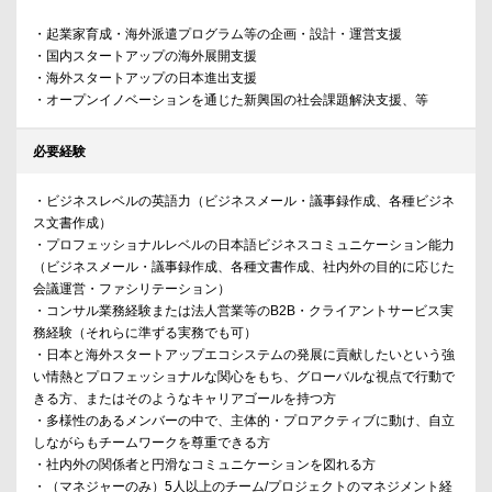
・起業家育成・海外派遣プログラム等の企画・設計・運営支援
・国内スタートアップの海外展開支援
・海外スタートアップの日本進出支援
・オープンイノベーションを通じた新興国の社会課題解決支援、等
必要経験
・ビジネスレベルの英語力（ビジネスメール・議事録作成、各種ビジネ
ス文書作成）
・プロフェッショナルレベルの日本語ビジネスコミュニケーション能力
（ビジネスメール・議事録作成、各種文書作成、社内外の目的に応じた
会議運営・ファシリテーション）
・コンサル業務経験または法人営業等のB2B・クライアントサービス実
務経験（それらに準ずる実務でも可）
・日本と海外スタートアップエコシステムの発展に貢献したいという強
い情熱とプロフェッショナルな関心をもち、グローバルな視点で行動で
きる方、またはそのようなキャリアゴールを持つ方
・多様性のあるメンバーの中で、主体的・プロアクティブに動け、自立
しながらもチームワークを尊重できる方
・社内外の関係者と円滑なコミュニケーションを図れる方
・（マネジャーのみ）5人以上のチーム/プロジェクトのマネジメント経