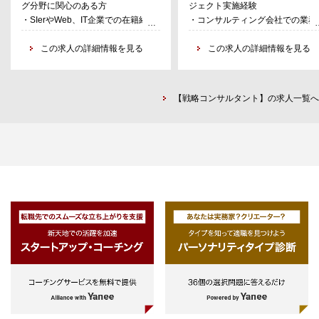
グ分野に関心のある方
ジェクト実施経験
(BtoC/BtoB)ビジネスモデル構築・
・業務可視化、業務要件定義、RF
・SIerやWeb、IT企業での在籍経験
・コンサルティング会社での業務
実証推進
策定
があり、上記コンサルティング分野
験
・ヘルケア業界向け新規サービス機
・システム導入プロジェクト推進
に関心のある方
この求人の詳細情報を見る
- 業務分析・可視化
この求人の詳細情報を見る
会探索・ビジネスモデル構築
（システム要件定義・設計・開発
・ITを活用したビジネス企画の経験
- プロジェクトプランニング
・次世代データ連携プラットフォー
テスト・運用）
があり、上記コンサルティング分野
リスク分析
ム事業モデルの検討
・アーキテクチャ設計、コミュニ
に関心のある方
- クライアント側でのプロジ
・海外X-tech企業の日本市場進出に
ーションインフラ整備
【戦略コンサルタント】の求人一覧へ
クトマネジメント支援
むけた可能性検証
※企画、業務、アプリケーション
(全体計画、全体設計、PoC
インフラ等、得意分野にあわせて
チェンジマネジメント、進捗・課
テクノロジーを活用したビジネスモ
ご担当業務を決定
管理 等)
デルの検討が比較的多くなるため、
・SIerでのシステム構築プロジェ
ITを中心としたテクノロジーに対す
トマネジメントの経験
る理解や人を動かす推進力を重視し
(構築計画、アーキテクチャ設
ている。
計、PoC、開発・移行・運用の管
等)