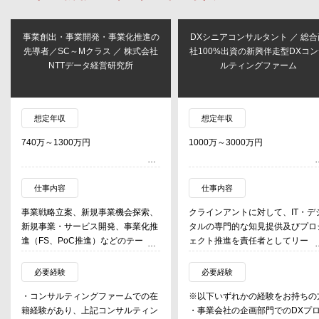
事業創出・事業開発・事業化推進の
DXシニアコンサルタント ／ 総合
先導者／SC～Mクラス ／ 株式会社
社100%出資の新興伴走型DXコ
NTTデータ経営研究所
ルティングファーム
想定年収
想定年収
740万～1300万円
1000万～3000万円
仕事内容
仕事内容
事業戦略立案、新規事業機会探索、
クラインアントに対して、IT・デ
新規事業・サービス開発、事業化推
タルの専門的な知見提供及びプロ
進（FS、PoC推進）などのテーマに
ェクト推進を責任者としてリード
ついて、クライアントと共に事業創
出の中心的な役割を担う。
具体例：
必要経験
必要経験
・ITアドバイザリ、IT戦略/企画立
・コンサルティングファームでの在
※以下いずれかの経験をお持ちの
過去プロジェクト例
・AI/データ利活用、データガバ
籍経験があり、上記コンサルティン
・事業会社の企画部門でのDXプ
・観光サービス(アプリ)の
ス、規定/ガイドライン整備