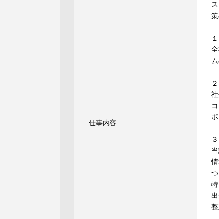
ス
策
１
全
ム
２
社
コ
ポ
仕事内容
３
当
情
つ
特
出
整