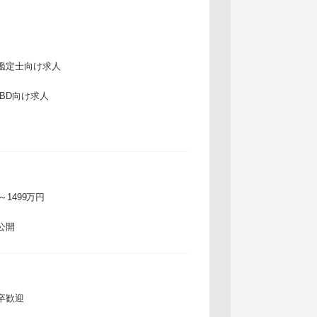
鑑定士向け求人
IBD向け求人
万～1499万円
公開
卒歓迎