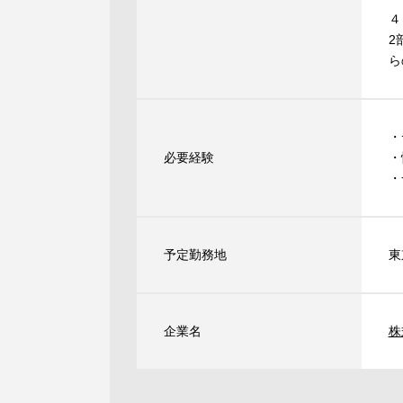
４
2
ら
・
必要経験
・
・
予定勤務地
東
企業名
株