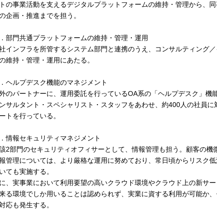
トの事業活動を支えるデジタルプラットフォームの維持・管理から、同
の企画・推進までを担う。
．部門共通プラットフォームの維持・管理・運用
社インフラを所管するシステム部門と連携のうえ、コンサルティング／
の維持・管理・運用にあたる。
．ヘルプデスク機能のマネジメント
外のパートナーに、運用委託を行っているOA系の「ヘルプデスク」機能
ンサルタント・スペシャリスト・スタッフをあわせ、約400人の社員に
ートを行っている。
．情報セキュリティマネジメント
該2部門のセキュリティオフィサーとして、情報管理も担う。顧客の機
報管理については、より厳格な運用に努めており、常日頃からリスク低
いても実施する。
に、実事業において利用要望の高いクラウド環境やクラウド上の新サー
来る環境でしか用いることは認められず、実業に資する利用が可能か、
対応も発生する。