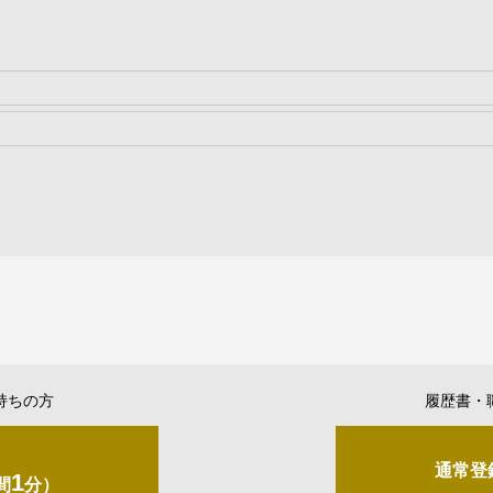
持ちの方
履歴書・
通常登
1
間
分）