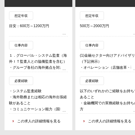
想定年収
想定年収
目安：600万～1200万円
500万～2000万円
仕事内容
仕事内容
１．グローバル・システム監査（海
(1)金融セクター向けアドバイザ
外ＩＴ監査人との協働監査を含む）
（下記例示）
・グループ各社の海外拠点を対象と
・オペレーション（店舗改革・事
するシステム監査
集約化、本社機能再編、オペレー
・本邦におけるグローバル・システ
ョンAI化 等）
必要経験
必要経験
ムに対する監査
・デジタル（生成AI、アナリティ
・システム監査経験
以下のいずれかのご経験をお持ち
ス、データ利活用、ノーコード・
・海外勤務または相応の海外出張経
あること
２．グローバル・システムのリスク
ーコード、リスキリング 等）
験があること
・金融機関での実務経験をお持ち
アセスメント及び監査計画の立案
・戦略リスク（インオーガニック
・コミュニケーション能力（国籍不
方
（海外IT監査人との連携・協働を含
海外ビジネス再編、非金融ビジネ
問、日本語・英語で商談可能なレベ
（国内または海外拠点における
む）
ス、資産運用立国構想 等）
ル）
この求人の詳細情報を見る
業、商品開発、リスク管理、内部
この求人の詳細情報を見る
・気候変動（シナリオ分析、排出
・英語（上級（TOEIC800点以
制、コンプライアンス、経理・財
算定、ESG戦略フレームワーク策
上））
務、経営企画、国際事業 等）
定、サステナビリティ情報開示