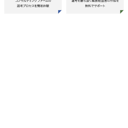
■対象セクター
下記より前職でのご経験等を勘案
し、いずれか一つ（または複数）
セクターを担当する
・銀行
・証券
・保険
・資産運用
・インバウンド（外資金融）