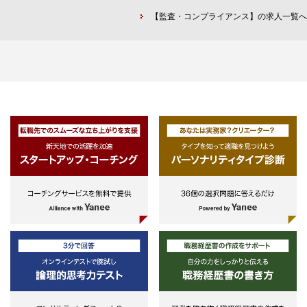
・CISA（公認情報システム監査
・コンサルティングファーム業務
等）
【監査・コンプライアンス】の求人一覧へ
人）、CIA（公認内部監査人）等の
験をお持ちの方
・規制対応（バーゼル規制、ソル
システム監査関連資格
（金融領域の戦略立案、業務推
ンシー規制、外資金融機関の本邦
進 等)
出時の規制対応サポート 等）
・国際機関、政府系機関、規制当
・その他企画・経営管理（コーポ
局、法規制関連業務経験をお持ち
ートガバナンス、ファイナンス、
方
キュリティ、リスクマネジメン
（金融領域の官公庁、弁護士事
等）
所、業界団体 等）
・海外勤務またはプロジェクト経
(2)各種セクター運営、業務開発
をお持ちの方
記例示）
（金融領域の海外案件で英語に
-関連する業界動向や最新トレン
るプロジェクト実行・推進 等）
などに関する情報の収集・取りま
め、ニュースレター等の発信
-収集した情報に基づく業界のCx
アジェンダの特定、セクターとし
の方針・戦略立案、新規サービス
開発
-セクターミーティングの事務局
営を通じた、関係者間での情報共
有、主要クライアントへの提案機
の検討