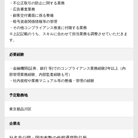
・不公正取引の防止に関する業務
・広告審査業務
・顧客交付書面に係る整備
・暗号資産関係情報等の管理
・その他コンプライアンス推進に付随する業務
※上記記載のうち、スキルに合わせて担当業務を調整させていただきま
す。
必要経験
・金融機関(証券、銀行 等)でのコンプライアンス業務経験2年以上（内
部管理業務経験、内部監査経験も可）
・社内規程や業務マニュアル等の整備・管理の経験
予定勤務地
東京都品川区
企業名
社名非公開：国内有数の仮想通貨取引所