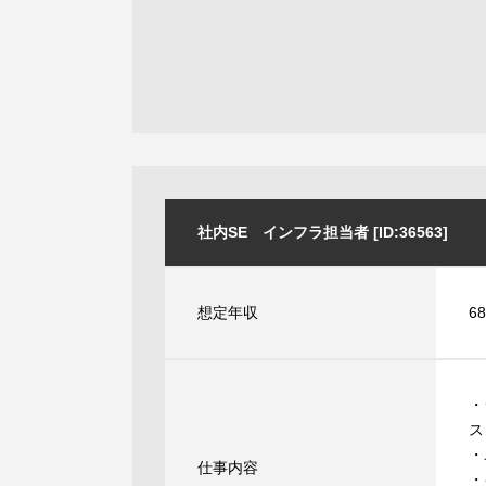
社内SE インフラ担当者 [ID:36563]
想定年収
6
・
ス
・
仕事内容
・