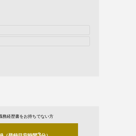
職務経歴書をお持ちでない方
3
録（登録目安時間
分）