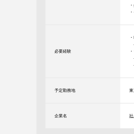
・
・
・
-
必要経験
・
-A
-
予定勤務地
東
企業名
社