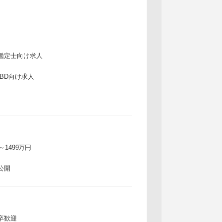
鑑定士向け求人
IBD向け求人
万～1499万円
公開
卒歓迎