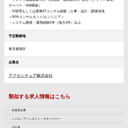
サーバー・NW構築）
・SI管理もしくは業務/ITコンサル経験（人事・会計・調達領域
＜RPAコンサルタント/エンジニア＞
・システム開発・運用経験5年（地方3年）以上
予定勤務地
東京都港区
企業名
アクセンチュア株式会社
類似する求人情報はこちら
外資系企業
ミドル／アソシエイト～マネージャー
正社員