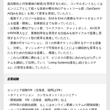
超自動化と付加価値の創造)を実現するために、コンサルタントもしくは
エンジニアとして様々な技術や弊社内のアセットツール群（SynOpsや
AiOpsを含む）を用いて変革を実現していただく。
・最新テクノロジーを組合せ、End to End の業務をサポートするシステ
ムを提案・開発し、効果創出までを担っていただく。
・お客様へ弊社アセット群、ワークフロー、チャットボット、AI-OCR
やRPA導入など、業務効率化を実現する仕組みを短サイクルで提案し実
現するスプリント型の変革を推進していただく。
・業務やITオペレーション、日々の作業チケットに関するデータを収集
し、分析し、ダッシュボードで可視化することにより継続的な変革をも
たらすための仕組みを提案し、構築していただく。
・これらの業務に携わることで、ビジネスの変化に合わせながらITシス
テムを継続して活用していく「Living Systems(進化し続けるシステ
ム)」の実現を推進していただく。
必要経験
エンジニア経験5年（北海道、福岡は3年）
＜オートメーション コンサルタント / エンジニア＞
・開発経験 5年（北海道、福岡は3年）以上
（RPA等の自動化経験、もしくはオンライン業務システムの開発経験）
・インフラ構築経験 5年（北海道、福岡は3年）以上（クラウド環境、