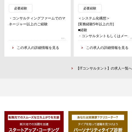
成、新規事業等にも携わる。
事業変革・業務変革・事業創造を
現するための業務・システム化構
必要経験
必要経験
【プロジェクト事例】
からシステム化計画の策定を支援
・コンサルティングファームでのマ
＜システム化構想＞
◆戦略
企業が安心してシステム設計工程
ネージャー以上のご経験
[実務経験5年以上の方]
・大手製造メーカー：事業戦略策
進め、導入効果を得られるよう、
■経験
定支援(社長含む全経営陣を巻き込
制、期間、費用、リスク等を想定
・コンサルタントもしくはメーカ
み)
し、新業務や新システム要件を明
ー・SIerのアプリケーション技術
・大手製造業IT関連会社：AI搭載
化することを範囲とする。
この求人の詳細情報を見る
として、企業のシステム開発プロ
この求人の詳細情報を見る
ITソリューションプロダクトの事業
従って、企業の情報システム部門
ェクト（特に構想、計画、要件定
性評価／企画開発推進
みではなく、経営部門、ユーザー
工程）にて中核的な役割を果たし
・大手エネルギー会社：CVC立ち
門も交え、業務改革・システム化
経験
上げにおける戦略策定～推進
進体制の提言から、業務要件定義
【ITコンサルタント】の求人一覧へ
・事業会社のIT部門の社員として
・大手流通会社：特定事業におけ
システム機能定義といった設計を
企業の大規模システム開発プロジ
る流通改革コンサルティング
めた活動までを実施。
クト（特に構想、計画、要件定義
・大手通信会社：地域共創推進の
程）にて中核的な役割を果たした
ための大企業／地方企業のアライア
業務内容一例
験
ンス形成支援
・顧客の業界・ビジネスを理解し
・事業会社の業務部門（販売・マ
上での、デジタルを用いた新たな
ケティング、物流、製造等）、デ
◆Biz・IT上流
ジネスモデル・収益モデルの構築
タル推進部門、経営企画部門の社
・大手製薬メーカー：売上予測業
PoC（実証実験）支援
として、企業の業務改革プロジェ
務のモデル化／標準化支援
・業務・システム（再）構築構想
トや新事業開発、システム開発プ
・大手生命保険会社：生成AI活用
計画の策定支援
ジェクト（特に構想、計画、要件
した全社の業務改革／コスト削減支
・既存システムの可視化・評価（