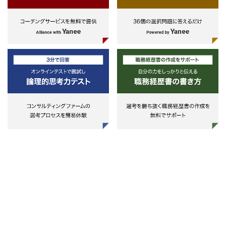
義工程）にて中核的な役割を果た
援
質・コスト・活用状況）
た経験
・大手食品メーカー：利益率改善
・事業会社の社員として、海外拠
のための価格戦略策定／生産効率改
＜プロジェクトマネジメント＞
（販社/工場）へのシステム導入
善
大規模システム構築・導入プロジ
ジェクトにて中核的な役割を果た
・大手メディア：新規ビジネスに
クトにおいて、ユーザー企業の立
た経験
おけるシステム構想策定
で、業務改革・定着の支援や、シ
・メガバンク：生成AI活用による
テム構築・導入プロジェクトの推
[実務経験5年未満の方]
攻め/守りの業務改善
進・管理を支援。
■スキルと志向
・大手自動車メーカー：デジタル
NRIはユーザー企業の情報システ
〇求めるスキル
及びコネクテッドサービス企画/開発
部門を出自とする特徴を活かし、
・顧客課題を見極め、解決策を提
支援​
定のハードウェア製品やソフトウ
できる力
ア製品に拘束されない中立的・客
・顧客と共にプロダクト開発を前
◆IT・PMO・その他
的な観点で、多くのベンダーやメ
としたビジネスを推進するコミュ
・メガバンク：システム開発領域
カーが関わる大規模システム構築
ケーション能力
における生成AI活用プロジェクト
導入プロジェクトの確実な完遂を
・業務アプリケーションパッケー
・大手小売業：ビジネスプラット
援する活動を実施。
製品について、製造元やベンダー
フォームTiDBマイグレーション支援
対等に議論、交渉が可能なレベル
・大手製薬企業：DTxプラットフ
業務内容一例
製品知識
ォーム構築支援
・プロジェクトマネジメント、複
・顧客となる事業会社の特定業務
・総合エンタメ企業：販売管理シ
プロジェクトの統合的マネジメン
域に関する知識・理解
ステム刷新PJにおけるPMO支援
の実行支援
・AIベンチャー：AIソリューショ
・仮説構築～PoC（実証実験）～