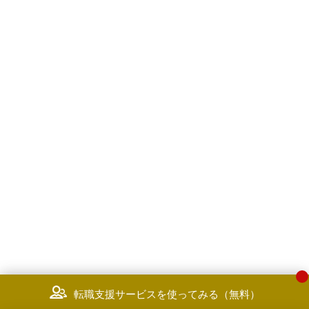
＜プロジェクトマネジメント＞
ンを用いた戦略/実行コンサルティン
格展開支援
[実務経験5年以上の方]
グ
・システム調達支援・RFPの策定
■経験
援
・100MM以上のシステム開発プ
ジェクトにおいて、プロジェクト
＜ITマネジメント＞
体を俯瞰できる立場で、そのプロ
ヒト、モノ、カネ、情報、リスク
ェクトの立ち上げから完遂まで牽
AIといった多角的な観点から、各
した経験（プロジェクトリーダー
IT・DX・AX戦略の策定、企業の
大規模な場合はサブシステムのリ
ジタル変革や、デジタル・情報シ
ダーを想定）
テム部門運営の支援をしています
・問題が発生した中規模以上のシ
テム開発プロジェクトの立て直し
業務内容一例
て中核的な役割を果たした経験
・情報戦略/IT戦略/DX戦略/AX戦
・新しい取り組み、施策を多くの
の策定・実行支援
テークホルダーを巻き込んで推進
・DX推進/IT運営/AI運営機能・組
た経験・度量
（情報子会社を含む）の変革支援
・アジャイル開発、イテレーショ
・デジタル人材戦略立案・育成計
開発におけるプロジェクトマネジ
画・実行支援
ントの経験
・デジタル投資・コスト管理手法
・PoCから実業務への実装に至っ
構築支援
プロジェクトを完遂した経験
・統合リスクマネジメント体制の
転職支援サービスを使ってみる（無料）
・SAP等のERPパッケージプロジ
築支援
クトにおけるプロジェクトマネジ