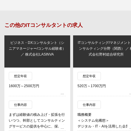
この他の
ITコンサルタント
の求人
ビジネス・DXコンサルタント（シ
ITコンサルティング/マネジメン
ニアマネージャー/コンサル経験者）
ンサルティング分野（関西） ／ 
／ 株式会社LASINVA
式会社野村総合研究所
想定年収
想定年収
1600万～2500万円
520万～1700万円
仕事内容
仕事内容
まずは経験値の積み上げ・拡張を行
職務概要
いつつ、幹部としてコンサルティン
＜システム化構想＞
グサービスの提供を中心に、採用/育
デジタル・IT・AIを活用した企業