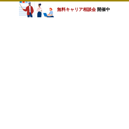
ントの経験
＜マネジメントコンサルティング
無料キャリア相談会
開催中
企業や官公庁等に対する経営戦略
[実務経験5年未満の方]
事業戦略・新規事業立案、海外進
■スキルと志向
支援、DX、および各種戦略の実
カテゴリートップ
〇求めるスキル
行・実現を支援する。国内700名
・顧客課題を見極め、解決策を提
グローバルで1,100名のコンサル
できる力
職種別求人情報
ィング本部のコンサルタントとも
・顧客と共にプロダクト開発を前
携しながら、異なる専門性を掛け
としたビジネスを推進するコミュ
わせる協働により、顧客と共に新
条件別求人情報
ケーション能力
な価値を共創する。
・複数のクラウドサービス、ハー
ウェア製品、ミドルウェア製品等
業務内容一例
業種別企業一覧
ついて、サービス元やベンダーと
・戦略コンサルティング：競争環
等に議論、交渉が可能なレベルの
の分析、クライアントの事業分析
品・技術知識
経営・事業部門長に対する戦略・
トップページ
クションプランの提案
・実行支援コンサルティング：事
会社情報
＜ITマネジメント＞
パートナー探索やM&Aの実行支援
[実務経験5年以上の方]
PoCの企画・実行など、戦略の実
個人情報保護方針
■経験
支援
・企業のデジタル変革（DX）や
・DX関連コンサルティング：デ
報システム部門運営改革プロジェ
サイトマップ
タル技術やデータアナリティクス