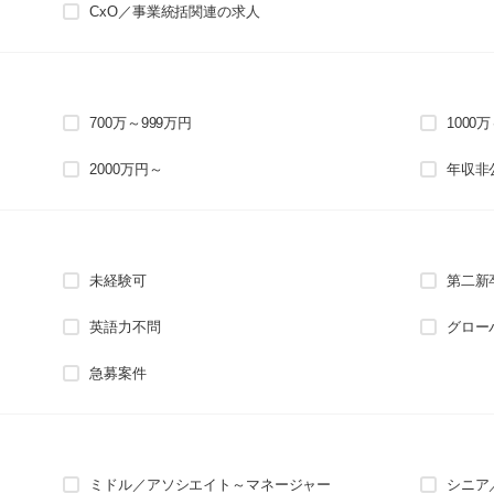
CxO／事業統括関連の求人
700万～999万円
1000
2000万円～
年収非
未経験可
第二新
英語力不問
グロー
急募案件
ミドル／アソシエイト～マネージャー
シニア