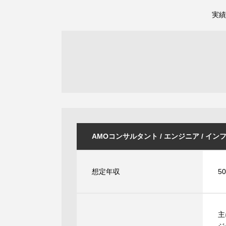
実績
AMOコンサルタント / エンジニア / インフラ
想定年収
5
主