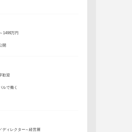
万～1499万円
公開
卒歓迎
バルで働く
／ディレクター～経営層