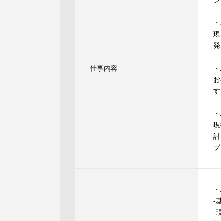
ジ
・
現
発
仕事内容
・
お
す
・
現
討
プ
・
-
-