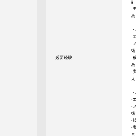
計
-
・
-
-
術
必要経験
-
あ
-
・
-
-
術
-
-
き