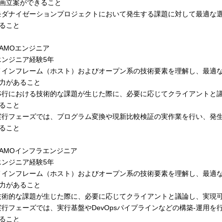
画立案ができること
モダナイゼーションプロジェクトにおいて発生する課題に対して最適な
あること
AMOエンジニア
エンジニア経験5年
メインフレーム（ホスト）およびオープン系の技術要素を理解し、最適
力があること
移行における技術的な課題が生じた際に、必要に応じてクライアントと
ること
実行フェーズでは、プログラム変換や現新比較検証の実作業を行い、発
えること
AMOインフラエンジニア
エンジニア経験5年
メインフレーム（ホスト）およびオープン系の技術要素を理解し、最適
力があること
技術的な課題が生じた際に、必要に応じてクライアントと議論し、実現
実行フェーズでは、実行基盤やDevOpsパイプラインなどの構築-運用
ること