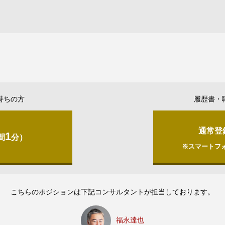
持ちの方
履歴書・
通常登
1
間
分）
※スマートフ
こちらのポジションは下記コンサルタントが担当しております。
福永達也