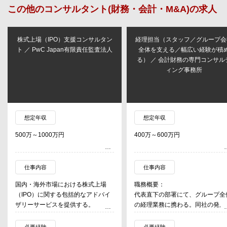
この他の
コンサルタント(財務・会計・M&A)
の求人
株式上場（IPO）支援コンサルタン
経理担当（スタッフ／グループ会
ト ／ PwC Japan有限責任監査法人
全体を支える／幅広い経験が積
る） ／ 会計財務の専門コンサル
ィング事務所
想定年収
想定年収
500万～1000万円
400万～600万円
仕事内容
仕事内容
国内・海外市場における株式上場
職務概要：
（IPO）に関する包括的なアドバイ
代表直下の部署にて、グループ全
ザリーサービスを提供する。
の経理業務に携わる。同社の発展
・株式上場（IPO）に向けた課題把
経営に近いポジションからサポー
握（予備調査）・アクションプラン
する。
必要経験
必要経験