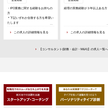
作成支援・事業計画策定支援
・IPO業務に関する経験をお持ちの
経理の実務経験が３年以上ある方
・コーポレートガバナンス構築、経
職務詳細：
方
理事務整備、社内管理規定整備、業
・月次、年次決算業務
＊下記いずれか合致する方を希望い
務プロセス整備、会計処理変更、財
・税務申告書作成
たします
務報告に係る内部統制報告制度対
・地域本部の月次のレポーティン
・IPO準備会社、証券会社などで
応、内部管理体制定着化、ITシステ
・制度対応
IPO業務の経験2年以上ある方
この求人の詳細情報を見る
この求人の詳細情報を見る
ム構築、上場申請書類作成などにお
・一部、総務（電話・来客対応、
・監査法人にてIPO監査の経験があ
ける各種支援
品管理、庶務、イベント運営等）
り、IPO支援の経験をさらに積みた
・株式上場（IPO）プロジェクトマ
※グループ会社の日本クレアス税
い方
ネジメント
士法人業務をご担当いただく場合
【コンサルタント(財務・会計・M&A)】の求人一覧へ
・海外株式市場上場支援 等
ございます
※ご経験や能力により携わる業務
異なります