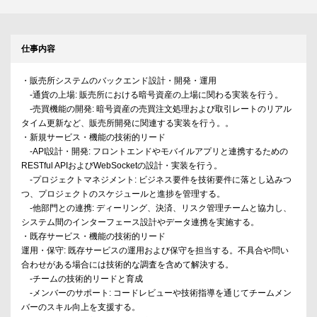
仕事内容
・販売所システムのバックエンド設計・開発・運用
-通貨の上場: 販売所における暗号資産の上場に関わる実装を行う。
-売買機能の開発: 暗号資産の売買注文処理および取引レートのリアル
タイム更新など、販売所開発に関連する実装を行う。。
・新規サービス・機能の技術的リード
-API設計・開発: フロントエンドやモバイルアプリと連携するための
RESTful APIおよびWebSocketの設計・実装を行う。
-プロジェクトマネジメント: ビジネス要件を技術要件に落とし込みつ
つ、プロジェクトのスケジュールと進捗を管理する。
-他部門との連携: ディーリング、決済、リスク管理チームと協力し、
システム間のインターフェース設計やデータ連携を実施する。
・既存サービス・機能の技術的リード
運用・保守: 既存サービスの運用および保守を担当する。不具合や問い
合わせがある場合には技術的な調査を含めて解決する。
-チームの技術的リードと育成
-メンバーのサポート: コードレビューや技術指導を通じてチームメン
バーのスキル向上を支援する。