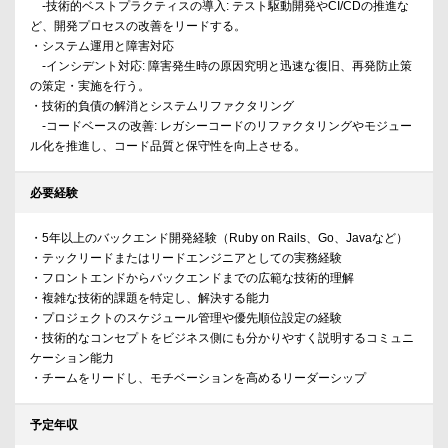
-技術的ベストプラクティスの導入: テスト駆動開発やCI/CDの推進な
ど、開発プロセスの改善をリードする。
・システム運用と障害対応
-インシデント対応: 障害発生時の原因究明と迅速な復旧、再発防止策
の策定・実施を行う。
・技術的負債の解消とシステムリファクタリング
-コードベースの改善: レガシーコードのリファクタリングやモジュー
ル化を推進し、コード品質と保守性を向上させる。
必要経験
・5年以上のバックエンド開発経験（Ruby on Rails、Go、Javaなど）
・テックリードまたはリードエンジニアとしての実務経験
・フロントエンドからバックエンドまでの広範な技術的理解
・複雑な技術的課題を特定し、解決する能力
・プロジェクトのスケジュール管理や優先順位設定の経験
・技術的なコンセプトをビジネス側にも分かりやすく説明するコミュニ
ケーション能力
・チームをリードし、モチベーションを高めるリーダーシップ
予定年収