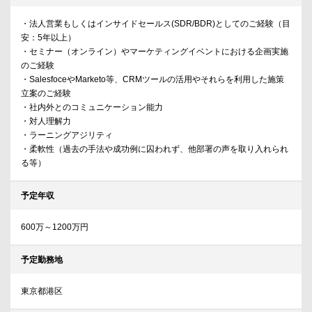
・法人営業もしくはインサイドセールス(SDR/BDR)としてのご経験（目
安：5年以上）
・セミナー（オンライン）やマーケティングイベントにおける企画実施
のご経験
・SalesfoceやMarketo等、CRMツールの活用やそれらを利用した施策
立案のご経験
・社内外とのコミュニケーション能力
・対人理解力
・ラーニングアジリティ
・柔軟性（過去の手法や成功例に囚われず、他部署の声を取り入れられ
る等）
予定年収
600万～1200万円
予定勤務地
東京都港区