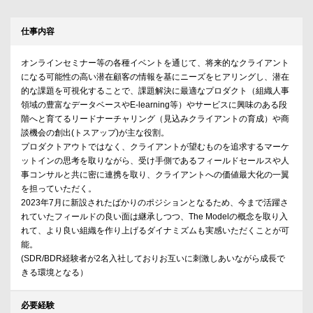
仕事内容
オンラインセミナー等の各種イベントを通じて、将来的なクライアント
になる可能性の高い潜在顧客の情報を基にニーズをヒアリングし、潜在
的な課題を可視化することで、課題解決に最適なプロダクト（組織人事
領域の豊富なデータベースやE-learning等）やサービスに興味のある段
階へと育てるリードナーチャリング（見込みクライアントの育成）や商
談機会の創出(トスアップ)が主な役割。
プロダクトアウトではなく、クライアントが望むものを追求するマーケ
ットインの思考を取りながら、受け手側であるフィールドセールスや人
事コンサルと共に密に連携を取り、クライアントへの価値最大化の一翼
を担っていただく。
2023年7月に新設されたばかりのポジションとなるため、今まで活躍さ
れていたフィールドの良い面は継承しつつ、The Modelの概念を取り入
れて、より良い組織を作り上げるダイナミズムも実感いただくことが可
能。
(SDR/BDR経験者が2名入社しておりお互いに刺激しあいながら成長で
きる環境となる）
必要経験