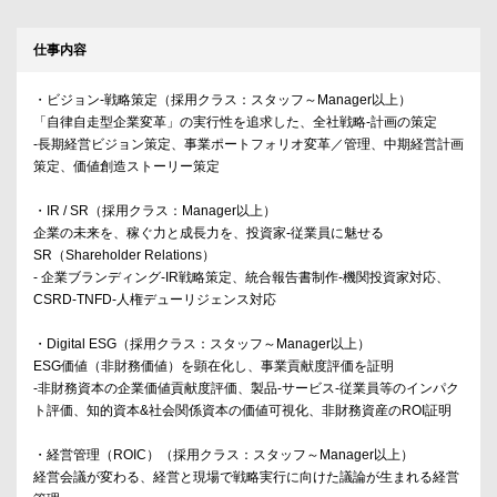
仕事内容
・ビジョン-戦略策定（採用クラス：スタッフ～Manager以上）
「自律自走型企業変革」の実行性を追求した、全社戦略-計画の策定
-長期経営ビジョン策定、事業ポートフォリオ変革／管理、中期経営計画
策定、価値創造ストーリー策定
・IR / SR（採用クラス：Manager以上）
企業の未来を、稼ぐ力と成長力を、投資家-従業員に魅せる
SR（Shareholder Relations）
- 企業ブランディング-IR戦略策定、統合報告書制作-機関投資家対応、
CSRD-TNFD-人権デューリジェンス対応
・Digital ESG（採用クラス：スタッフ～Manager以上）
ESG価値（非財務価値）を顕在化し、事業貢献度評価を証明
-非財務資本の企業価値貢献度評価、製品-サービス-従業員等のインパク
ト評価、知的資本&社会関係資本の価値可視化、非財務資産のROI証明
・経営管理（ROIC）（採用クラス：スタッフ～Manager以上）
経営会議が変わる、経営と現場で戦略実行に向けた議論が生まれる経営