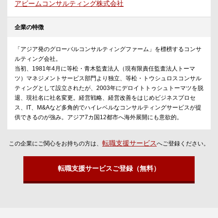
アビームコンサルティング株式会社
企業の特徴
「アジア発のグローバルコンサルティングファーム」を標榜するコンサ
ルティング会社。
当初、1981年4月に等松・青木監査法人（現有限責任監査法人トーマ
ツ）マネジメントサービス部門より独立、等松・トウシュロスコンサル
ティングとして設立されたが、2003年にデロイトトゥシュトーマツを脱
退、現社名に社名変更。経営戦略、経営改善をはじめビジネスプロセ
ス、IT、M&Aなど多角的でハイレベルなコンサルティングサービスが提
供できるのが強み。アジア7カ国12都市へ海外展開にも意欲的。
転職支援サービス
この企業にご関心をお持ちの方は、
へご登録ください。
転職支援サービスご登録（無料）