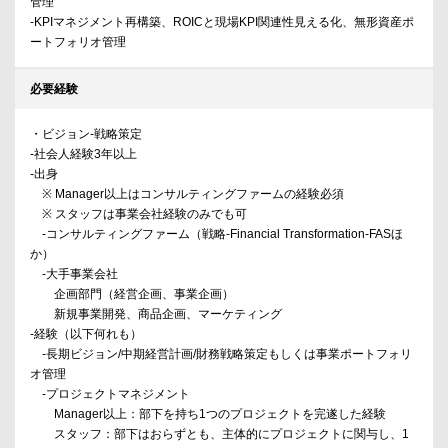
管理
-KPIマネジメント再構築、ROICと現場KPI関連性見える化、無形資産ポ
ートフォリオ管理
必要経験
・ビジョン-戦略策定
-社会人経験3年以上
-出身
※ Manager以上はコンサルティングファームの経験必須
※ スタッフは事業会社経験のみでも可
-コンサルティングファーム（戦略-Financial Transformation-FASほ
か）
-大手事業会社
企画部門（経営企画、事業企画）
新規事業開発、商品企画、マーケティング
-経験（以下何れも）
-長期ビジョン/中期経営計画/財務戦略策定もしくは事業ポートフォリ
オ管理
-プロジェクトマネジメント
Manager以上：部下を持ち1つのプロジェクトを完遂した経験
スタッフ：部下はおらずとも、主体的にプロジェクトに関与し、1