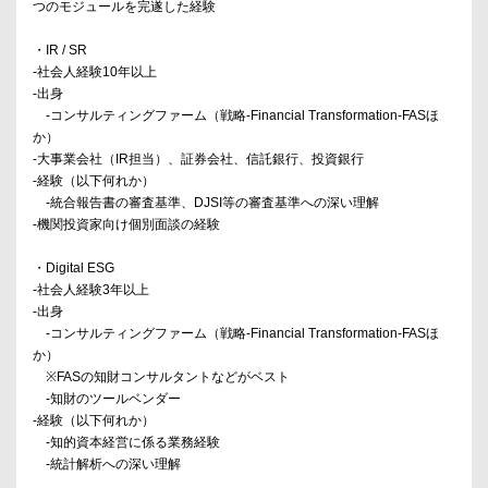
つのモジュールを完遂した経験
・IR / SR
-社会人経験10年以上
-出身
-コンサルティングファーム（戦略-Financial Transformation-FASほ
か）
-大事業会社（IR担当）、証券会社、信託銀行、投資銀行
-経験（以下何れか）
-統合報告書の審査基準、DJSI等の審査基準への深い理解
-機関投資家向け個別面談の経験
・Digital ESG
-社会人経験3年以上
-出身
-コンサルティングファーム（戦略-Financial Transformation-FASほ
か）
※FASの知財コンサルタントなどがベスト
-知財のツールベンダー
-経験（以下何れか）
-知的資本経営に係る業務経験
-統計解析への深い理解