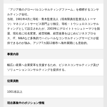
「アジア発のグローバルコンサルティングファーム」を標榜するコンサ
ルティング会社。
当初、1981年4月に等松・青木監査法人（現有限責任監査法人トーマ
ツ）マネジメントサービス部門より独立、等松・トウシュロスコンサル
ティングとして設立されたが、2003年にデロイトトゥシュトーマツを脱
退、現社名に社名変更。経営戦略、経営改善をはじめビジネスプロセ
ス、IT、M&Aなど多角的でハイレベルなコンサルティングサービスが提
供できるのが強み。アジア7カ国12都市へ海外展開にも意欲的。
事業内容
幅広い産業へ企業変革を支援するため、ビジネスコンサルティング及び
ソリューションコンサルティングを提供する。
従業員数
1001名以上
現在募集中のポジション情報