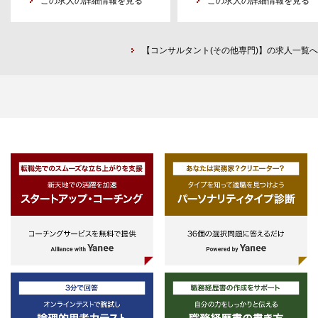
-地方自治体経験者：法規担当部署
この求人の詳細情報を見る
き）
この求人の詳細情報を見る
業務領域 ※事業再編に係る案件が
（各部署の法規担当ではなく知事-
中心
＜リサーチ業務＞
市長提出条例案の立案-審査部署。
1.データ・AI利活用支援
社内コンサルタントからの依頼に
霞が関でいうと内閣法制局の立ち位
・プライバシーデータ等の分類調
じて、社会、産業、企業経営、Ｉ
【コンサルタント(その他専門)】の求人一覧へ
置）、議案法制担当部署
査・リスク評価、利活用に向けたス
Ｔ、テクノロジー等の領域の調査
-コンサルティング会社（フロント
トラクチャー検討支援
業界調査、市場調査等、主にセカ
業務）に3年以上在籍
・データ・AI利活用に係るガバナン
ダリリサーチ(公知情報のリサー
-事業会社や官公庁の経営企画部
ス体制構築支援
チ）を行い、依頼者への報告を行
門、事業開発部門、事業管理部門、
2.法規戦略・政策立案支援
う。
ファイナンス部門、ファンド運営部
・クライアントの事業実現に向けた
門、法務-コンプライアンス部門の
現行法令調査、戦略・政策立案支援
＜リサーチ教育＞
いずれかの部門で3年以上在籍
3.組織・ガバナンス体制に関する支
・調べ方に関する問い合わせ対
-M&Aに関するプロジェクトマネジ
援
・リサーチに関する社内研修の
メント又はタスクフォースメンバー
・会社設立、取締役会・各種委員会
画・運営
としてPMOを複数経験
等の設置、規程整備、コーポレート
＜人事労務、組織ガバナンス領域
運営支援
＜各事務処理等＞
＞
・コンプライアンス体制、リスクマ
・契約商用データベースの運用管
-コンサルティング会社における、
ネジメント体制構築支援
（アカウント管理、請求処理等）
組織人事コンサルティング業務の経
・役員セクセッションプラン、役員
・雑誌・図書等管理（受入、発注
験者
報酬設計支援
請求処理等）
-大手事業会社における、人事管理
4.M&A人事・労務領域の支援
・各種管理簿等の作成、更新。マ
又は労働政策の立案、若しくは人的
・人事デューデリジェンス
ュアルの整備
資本経営やグループ人事管理に関す
・人事PMI（制度設計、規程改正等