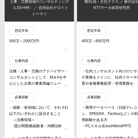
人事・労務領域のコンサルティング
務/社員～主任クラス ／ 株式会
（LSS×HR） ／ 合同会社デロイト
NTTデータ経営研究所
トーマツ
想定年収
想定年収
500万～2000万円
405万～650万円
仕事内容
仕事内容
法務・人事・労務のアドバイザー・
・社内コンサルタント向けのリサ
コンサルタントとして、M＆Aを中
チ業務をメインに、社内リサーチ
心とした企業の事業再編フェーズに
育や各種事務処理・管理業務を担
おける法務領域、人事労務領域や組
当。
織ガバナンス領域のご支援を行う。
・産業、金融、公共等、様々なク
必要経験
必要経験
イアントのコンサルティングを実
・経験：各領域において、それぞれ
・商用データベース（日経テレコ
業務提供先
しているため、業種・領域問わず
以下のいずれかに該当すること
ン、SPEEDA、Factivaなど）の
クライアントは、大企業からスター
広く多様なテーマのサーチ案件に
＜法務領域＞
用経験がある方
トアップ企業まで、業種を問わず幅
わる。
-霞が関勤務経験者：内閣法制
・PCスキル(Excel/Word/PPT)
広く支援。
・将来的にリサーチ担当の中核を
局、衆議院法制局、参議院法制局
・ビジネスレベルの英語力（読み
う人材を求める。