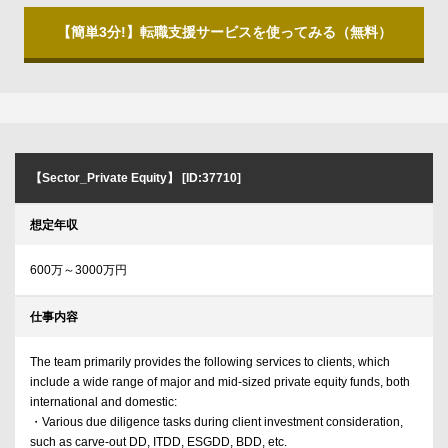
【簡単3分!】転職支援サービスを使ってみる（無料）
【Sector_Private Equity】 [ID:37710]
想定年収
600万～3000万円
仕事内容
The team primarily provides the following services to clients, which
include a wide range of major and mid-sized private equity funds, both
international and domestic:
・Various due diligence tasks during client investment consideration,
such as carve-out DD, ITDD, ESGDD, BDD, etc.