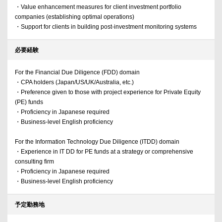
・Value enhancement measures for client investment portfolio
companies (establishing optimal operations)
・Support for clients in building post-investment monitoring systems
必要経験
For the Financial Due Diligence (FDD) domain
・CPA holders (Japan/US/UK/Australia, etc.)
・Preference given to those with project experience for Private Equity
(PE) funds
・Proficiency in Japanese required
・Business-level English proficiency
For the Information Technology Due Diligence (ITDD) domain
・Experience in IT DD for PE funds at a strategy or comprehensive
consulting firm
・Proficiency in Japanese required
・Business-level English proficiency
予定勤務地