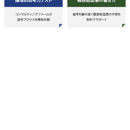
る業務の経験者（3年程度以上）
の支援）
＜その他＞
・スキル：以下のいずれも保有して
5.人材マネジメント、組織ガバナン
・新規施策の企画、立案、実施等
いること
スに関する全般支援
-論理的思考力
・戦略策定～制度設計～規程整備～
-パワーポイントを使用して、提案-
運営支援まで、上流から下流まで一
立案-説明資料を作成できる
気通貫で支援
-エクセルを使用して、データ分析
6.関連各社のM&A等の支援
や影響試算等ができる（sumif、
・法務等デューデリジェンス、SPA
vlookup等のレベルの関数を組み合
ドラフト作成支援
わせて使用できる）
※法律事件に関する法律事務につい
-口頭及び文書による高度なコミュ
ては取り扱わない
ニケーションスキル（傾聴ができ、
対等にコミュニケーションが取れる
こと。簡潔かつ説得的な文章が書け
る）
-タイムマネジメント及び実行力
（複数のタスクを順序立てて迅速か
つ的確に処理できる）
-現行法制度等の調査能力を有して
いること
-法令、行政手続、制度を活用した
現実的なソリューションを提案でき