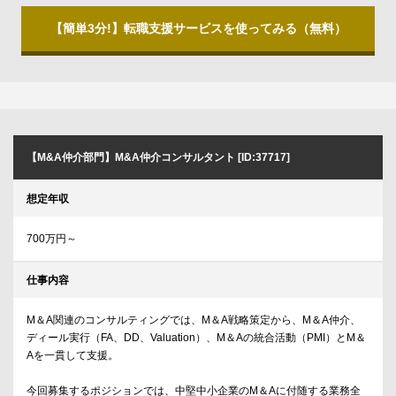
【簡単3分!】転職支援サービスを使ってみる（無料）
【M&A仲介部門】M&A仲介コンサルタント [ID:37717]
想定年収
700万円～
仕事内容
M＆A関連のコンサルティングでは、M＆A戦略策定から、M＆A仲介、
ディール実行（FA、DD、Valuation）、M＆Aの統合活動（PMI）とM＆
Aを一貫して支援。
今回募集するポジションでは、中堅中小企業のM＆Aに付随する業務全