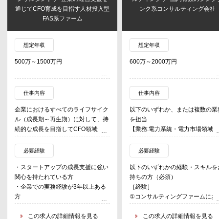
通じてCFO育成を目指す人材投入型
ンク系コンサルティング会社
FAS系ファーム
想定年収
想定年収
500万～1500万円
600万～2000万円
仕事内容
仕事内容
企業におけるすべてのライフサイク
以下のいずれか、または複数の業
ル（成長期～再生期）に対して、持
を担当
続的な成長を目指してCFO領域から
【業務:電力系統・電力市場領域
実行支援を行う。
けるコンサルティング】
立ち上げフェーズの当組織でクライ
再エネ大量導入を始めとする事業
必要経験
必要経験
アントの状況や課題に応じて実行支
境変化に伴う電力システム（電力
・スタートアップの成長支援に強い
以下のいずれかの経験・スキルを
援を担う。
統）及び電力市場の課題解決に向
関心を持たれている方
持ちの方（必須）
て、主に企業をお客さまとして（
・企業での実務経験が3年以上ある
［経験］
具体的な業務内容（一例）
部官公庁からも受託）、国内外動
方
①コンサルティングファームにお
・管理部門の体制構築
調査・コンサルティング、技術開
・以下いずれかの領域に関する経験
る当該領域の実務経験
・事業計画の策定
マネジメント、国際協力・海外展
がある
この求人の詳細情報を見る
②一般事業会社（特に電力・エネ
この求人の詳細情報を見る
・予実管理体制の構築
のご支援を行っております。