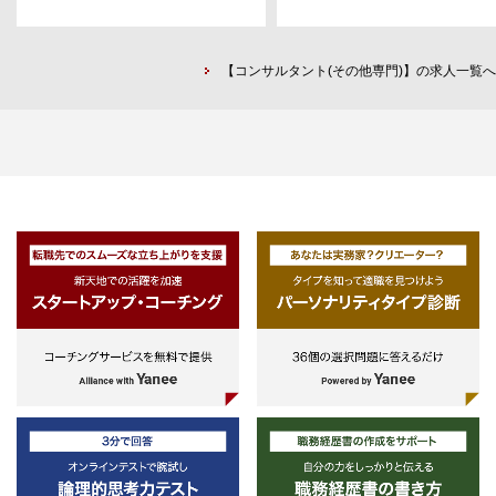
-人事（採用/組織開発など）
ギー分野）における企画提案書や
・主要KPIの設定
-広報（プレスリリース作成/メデ
施計画書など組織承認を得るため
・資本政策の策定
［業務の具体例］
ィアリレーション/社内外インタビュ
資料作成ならびにプレゼンテーシ
・月次決算の体制構築・早期化
・電力系統分野のイノベーション
【コンサルタント(その他専門)】の求人一覧へ
ー/SNS運用/など）
ンに関わる実務経験
・経理業務の内製化
略策定・技術開発支援・経済性評
-営業（無形商材の法人営業/コン
・ミッション/ビジョン/バリューの
・電力市場見通しサービス（卸市
サルティング営業など）
［スキル］
策定
価格・系統制約・非化石価値・FI
-財務/資金調達（銀行借入/エクイ
①実務経験相応のスキル、特に電
・採用業務の設計
プレミアム評価）
ティ調達など）
力・エネルギー分野の専門的知見
・人事制度の構築
・電力市場・電気事業経営に関わ
-経営企画（事業計画策定/予実管
②論理的思考力、ドキュメンテー
・会議体（経営会議/取締役会/株主
調査分析・コンサルティング
理など）
ョン力、コミュニケーション力
総会）の運営
・電力・エネルギー分野における
③ビジネルレベルの英語力
・ストックオプションの設計
際協力・海外展開支援
・主幹事証券会社の選定
・証券会社/監査法人対応
・ファイナンス（エクイティ/デッ
ト）の支援
・CxOレイヤーの採用