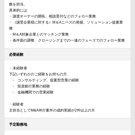
般を担当。
具体的には
・譲渡オーナーの開拓、相談受付などのフォロー業務
・（譲受企業様に対する）M＆Aニーズの発掘、ソリューション提案業
務
・M＆A対象企業とのマッチング業務
・条件面の調整、クロージングまでの一連のフェーズでのフォロー業務
必要経験
・未経験者
下記いずれかのご経験をお持ちの方
‐ コンサルティング、提案型営業の経験
‐ 投資銀行業務の経験
‐ 金融機関での営業経験
・経験者
主担当としてM&A仲介案件の成約実績が2件以上の方
予定勤務地