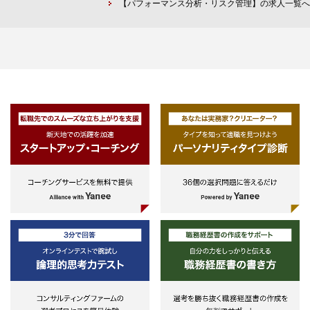
【パフォーマンス分析・リスク管理】の求人一覧へ
・数理的なモデル開発を伴うリス
経営会議取締役会資料の作成
[2] 潜在的なサステナビリティリ
管理業務経験（モデル検証の知見
2線強化の重点領域：サイバーセ
クに関する各種金融商品取引・ポ
む）
キュリティ対策、外部委託先管理、
トフォリオの多角的な脆弱性分析
・Pythonによるモデル開発やデ
モデルリスク管理
手法の研究・調査（外部機関と協
解析のためのプログラミング技術
研究する場合あり）
(チーム開発含む）
[3] 内部統制や開示・規制等への
※他業界を含め社会人10年目程度
応（モデルドキュメント作成、ス
ではポテンシャルを勘案
レステスト、感応度分析、モデル
ーナーとしてのモデル検証・パフ
■その他関連スキル
ーマンス評価、既存モデルの改修
・最終学歴：大学院（修士または
士）修了または同等の経験
[4] 定量化したサステナビリティ
・英語（TOEIC730点以上目安）
スクをリスク・リターン運営の中
・チームで業務に取り組める方、
適切に管理するための社内体制の
理を専門的に学んでいない他メン
築（割当資本、信用格付、プライ
ーともうまくコミュニケーション
ングへの反映等）、既存の信用リ
図れる方
ク評価プロセスへの統合に向けた
究
[5] サステナビリティ情報開示（
融資ポートフォリオの排出量・レ
リエンス評価等）に関する部署内