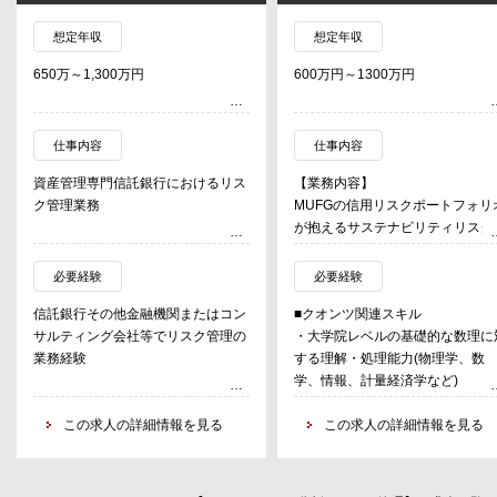
想定年収
想定年収
650万～1,300万円
600万円～1300万円
仕事内容
仕事内容
資産管理専門信託銀行におけるリス
【業務内容】
ク管理業務
MUFGの信用リスクポートフォリ
が抱えるサステナビリティリスク
＜主な業務内容＞
（主に気候関連の移行リスク・物
・リスク管理の企画・立案
的リスクおよびその統合）に関す
必要経験
必要経験
・リスク管理の高度化に関する調査
以下のクオンツ分析・モデル開発
信託銀行その他金融機関またはコン
■クオンツ関連スキル
研究
務を既存メンバーと協力して取り
サルティング会社等でリスク管理の
・大学院レベルの基礎的な数理に
・信用リスク・市場リスク・資金流
んでいただく想定。
業務経験
する理解・処理能力(物理学、数
動性リスク・オペレーショナルリス
学、情報、計量経済学など)
ク
[1] データベース構築、シナリオ
・金融工学・ファイナンス理論の
（事務リスク・情報リスク・ITリス
析やストレステスト・資本影響に
この求人の詳細情報を見る
礎的な知識（目安としてCMA(1
この求人の詳細情報を見る
ク等）
る短期・中長期のリスク分析を含
次)、CFA(Level 1)、アクチュア
-評判リスク 業務継続リスクの統
定量化モデルのモデリング・キャ
（KKT）、FRM(Part 1)のいずれ
括
ブレーションおよびリスク量試算
と同程度以上の知識・ご経験）
・リスク管理に関する各種委員会・