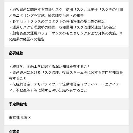
・顧客資産に関連する市場リスク、信用リスク、流動性リスク等の計測
とモニタリングを実施、経営陣や当局への報告
・各アセットクラスのプロダクトの時価評価の妥当性の検証
・運用リスク管理態勢の整備、各種運用リスク管理関連規則の策定
・顧客資産の運用パフォーマンスのモニタリングおよび分析の実施、そ
の結果の経営への報告
必要経験
・統計学、金融工学に関する深い知識を有すること
・資産運用におけるリスク管理、投資スキーム等に関する専門的知識を
有すること
・伝統的資産、デリバティブ、非流動性資産（プライベートエクイテ
ィ、不動産等）等に関する深い知識を有すること
予定勤務地
東京都 江東区
企業名