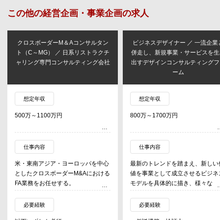
この他の
経営企画・事業企画
の求人
クロスボーダーM＆Aコンサルタン
ビジネスデザイナー ／ 一流企業
ト（C～MG） ／ 日系リストラクチ
併走し、新規事業・サービスを生
ャリング専門コンサルティング会社
出すデザインコンサルティングフ
ーム
想定年収
想定年収
500万～1100万円
800万～1700万円
仕事内容
仕事内容
米・東南アジア・ヨーロッパを中心
最新のトレンドを踏まえ、新しい
としたクロスボーダーM&Aにおける
値を事業として成立させるビジネ
FA業務をお任せする。
モデルを具体的に描き、様々な
クライアントは主に日本企業であ
検証手法を用いながら事業仮説の
り、海外の会社を買収する際のバイ
力と可能性を合理的に説明する。
必要経験
必要経験
サイドFAが多いが、セルサイドFA
規事業開発チームだけでなく、