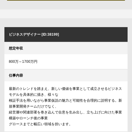
ビジネスデザイナー [ID:38199]
想定年収
800万～1700万円
仕事内容
最新のトレンドを踏まえ、新しい価値を事業として成立させるビジネス
モデルを具体的に描き、様々な
検証手法を用いながら事業仮説の魅力と可能性を合理的に説明する。新
規事業開発チームだけでなく、
経営層や関連部署を巻き込んで合意を生み出し、立ち上げに向けた事業
構築やローンチ後の事業
グロースまでと幅広い領域を担います。