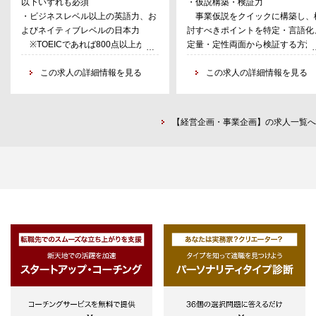
以下いずれも必須
・仮説構築・検証力
も一部ある。
経営層や関連部署を巻き込んで合
・ビジネスレベル以上の英語力、お
事業仮説をクイックに構築し、
を生み出し、立ち上げに向けた事
よびネイティブレベルの日本力
討すべきポイントを特定・言語化
入社直後に取り組んでいただく仕事
構築やローンチ後の事業
※TOEICであれば800点以上が目
定量・定性両面から検証する方法
・オリジネーション業務
グロースまでと幅広い領域を担い
安
設計・実施できる。また、検証結
世界中の提携先から紹介されるM
す。
・コンサル業界または仲介含むM＆
この求人の詳細情報を見る
を踏まえ事業仮説の精度を引き上
この求人の詳細情報を見る
＆A案件を日本企業へ提案、営業活
A業界でのご経験
ることができる。
動
※コンサル業界は財務会計だけで
・事業戦略・事業計画構築力
日本のクライアントからのニーズ
なく、ITコンサル含めて広くコンサ
幅広い事業領域における戦い方
の獲得、引合対応、提案活動
【経営企画・事業企画】の求人一覧へ
ル業界での経験者が対象。
事業の育て方に習熟し、競争環境
・アドバイザリー業務
※国内の仲介M＆Aしかご経験な
自社の立ち位置、
交渉支援、バリュエーション、プ
い方でも英語力さえあれば対象
ユーザートレンドを踏まえた事業
ロジェクトマネジメント等
略・事業計画を描くことができる
・合意形成力
顧客企業を深く理解し、新規事業
発担当者、経営層、その他ステー
ホルダー間の合意形成を
リードすることができる。
・共創力
事業検討にかかわる多様なステー
ホルダーの背景を理解し、様々な
ジネス課題を、
共創プロセスで解決することがで