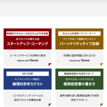
ャーが運用する複数のPEファン
に投資するFund of fundsを組成
用
②Feeder fund:実績あるマネージ
ーが運用する特定のPEファンド
投資するFeeder fundを組成・運
③一定戦略のファンド：現在は、
外市場での事業拡大を通じ、企業
値の増大が見込まれる投資先事業
等である中小企業等の新事業展開
に対してハンズオン支援して投下
本を回収することを目的とする、
ジアゲートウェイ2号ファンドを
用（投資期限は過ぎ、現在はモニ
リング・バリューアップ中、ファ
ド期限は2026年12月末）
④CVCファンド：特定企業のCV
ァンドを組成・運用
⑤再エネプロジェクトファンド：
陽光発電、風力発電等のインフラ
ロジェクトへの投資ファンドの組
成・運用