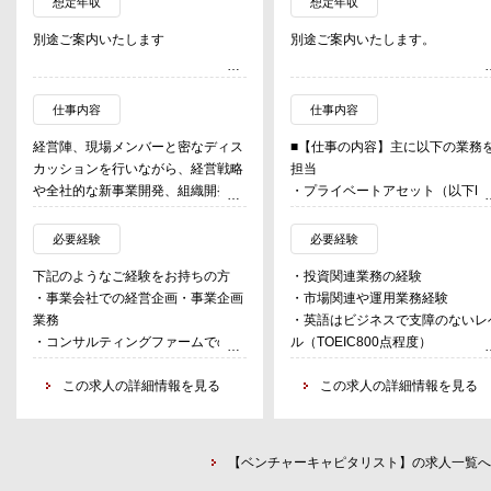
想定年収
想定年収
別途ご案内いたします
別途ご案内いたします。
仕事内容
仕事内容
経営陣、現場メンバーと密なディス
■【仕事の内容】主に以下の業務
カッションを行いながら、経営戦略
担当
や全社的な新事業開発、組織開発等
・プライベートアセット（以下P
をリード・マネジメントする
主としてPE、インフラストラク
・経営戦略、経営計画の企画・推
ャー等）への投資にかかわる、投
必要経験
必要経験
進・管理
先選定、投資ストラクチャリング
下記のようなご経験をお持ちの方
・投資関連業務の経験
・全社の事業開発の企画・推進や現
討、契約内容策定、モニタリング
・事業会社での経営企画・事業企画
・市場関連や運用業務経験
場アイデアの統合管理
レポーティング業務全般
業務
・英語はビジネスで支障のないレ
・ブランディング・マーケティング
・現在の運営ファンドとしては以
・コンサルティングファームでの経
ル（TOEIC800点程度）
の企画・推進・管理
のようなものを対象としますが、
営コンサルティング業務
・証券アナリスト、CFA資格保有
れらに限るものではなく、投資家
・ベンチャー企業等での経営企画・
この求人の詳細情報を見る
尚可
この求人の詳細情報を見る
ーズあるもの、あるいは自社グル
事業開発・CXO
・海外ファンド投資におけるスト
プで取組みを検討するものについ
クチャリング・ストラクチャー評
は、GPアドミ業務を幅広く提供
（法務、税務等）に関する知見を
ていく方針
【ベンチャーキャピタリスト】の求人一覧へ
する方歓迎
①Fund of funds：実績あるマネ