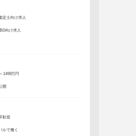
鑑定士向け求人
IBD向け求人
万～1499万円
公開
卒歓迎
バルで働く