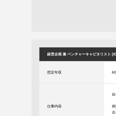
経営企画 兼 ベンチャーキャピタリスト [ID:4
想定年収
6
自
仕事内容
例
企