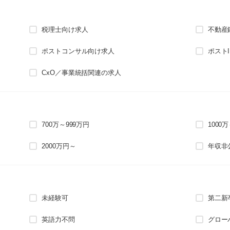
税理士向け求人
不動産
ポストコンサル向け求人
ポスト
CxO／事業統括関連の求人
700万～999万円
1000
2000万円～
年収非
未経験可
第二新
英語力不問
グロー