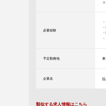
ュ
・
・
必要経験
・
・
予定勤務地
東
企業名
社
類似する求人情報はこちら