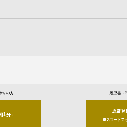
持ちの方
履歴書・
通常登
1
間
分）
※スマートフ