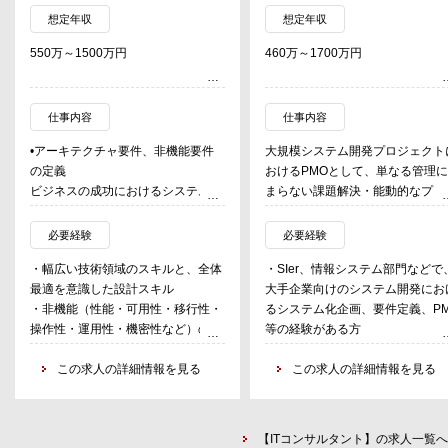
想定年収
想定年収
550万～1500万円
460万～1700万円
仕事内容
仕事内容
•アーキテクチャ要件、非機能要件
大規模システム開発プロジェクト
の定義
おけるPMOとして、単なる管理
ビジネスの成功におけるシステムの
まらない課題解決・能動的なプロ
役割、なすべきことを理解し、アー
ェクト推進支援を実施する。
キテクチャを設計する為に必要とな
必要経験
必要経験
る要件を定義する。
・当グループとの協業によるベン
・幅広い技術領域のスキルと、全体
・SIer、情報システム部門などで
ー側のプロジェクトマネジメント
最適を意識した設計スキル
大手企業向けのシステム開発にお
•アーキテクチャ設計、Proof Of
ら、独自で行うクライアントサイ
・非機能（性能・可用性・移行性・
るシステム化企画、要件定義、P
Concept
のプロジェクト管理・推進支援ま
操作性・運用性・機密性など）の要
等の経験がある方
機能面、非機能面で要件を満たすア
で、幅広い領域でのプロジェクト
件定義、設計
・課題解決に向けたDX導入を推
ーキテクチャの設計を担当する。
ネジメント支援
・高度なプログラミングスキル（言
この求人の詳細情報を見る
した経験のある方
この求人の詳細情報を見る
・進捗報告書をチェックするとい
語は問わず極めているものがある）
・業務またはシステムの問題、課
•新技術の検証
た定型的・受動的なプロジェクト
・ソフトウェアの技術検証
を整理し解決するといった業務改
常に新たな技術に対しても目を向
理業務だけでなく、プロジェクト
・大規模システムの開発、運用経験
善・改革(BPR)の経験がある方
け、顧客の成功に役立つ可能性があ
体の進め方を提案・プランニング
【ITコンサルタント】の求人一覧へ