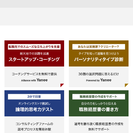
・オンプレミス、クラウドにおける
る技術に関しては、積極的に検証を
し、プロジェクトの方向性をオー
システム設計経験
進める。
ナイズする等、クライアントの変
に伴走するジャーニーマネジメン
支援