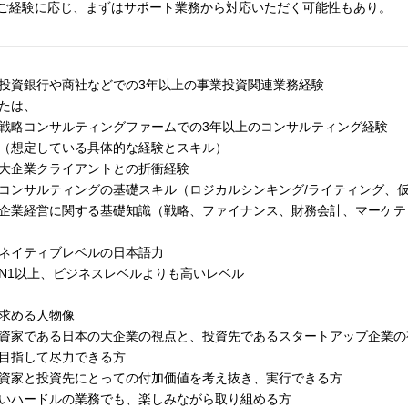
ご経験に応じ、まずはサポート業務から対応いただく可能性もあり。
投資銀行や商社などでの3年以上の事業投資関連業務経験
たは、
戦略コンサルティングファームでの3年以上のコンサルティング経験
想定している具体的な経験とスキル）
企業クライアントとの折衝経験
ンサルティングの基礎スキル（ロジカルシンキング/ライティング、
業経営に関する基礎知識（戦略、ファイナンス、財務会計、マーケテ
ネイティブレベルの日本語力
1以上、ビジネスレベルよりも高いレベル
求める人物像
資家である日本の大企業の視点と、投資先であるスタートアップ企業の視点
目指して尽力できる方
資家と投資先にとっての付加価値を考え抜き、実行できる方
いハードルの業務でも、楽しみながら取り組める方