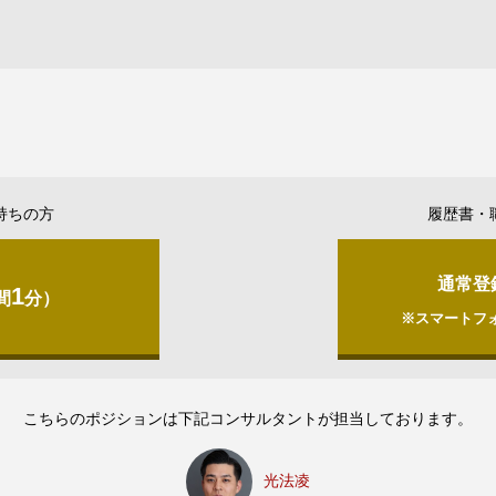
持ちの方
履歴書・
通常登
1
間
分）
※スマートフ
こちらのポジションは下記コンサルタントが担当しております。
光法凌