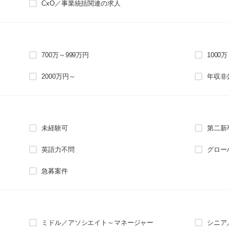
CxO／事業統括関連の求人
700万～999万円
1000
2000万円～
年収非
未経験可
第二新
英語力不問
グロー
急募案件
ミドル／アソシエイト～マネージャー
シニア