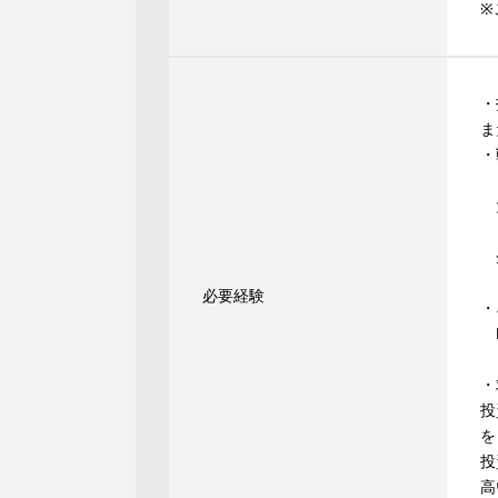
※
・
ま
・
（
大
コ
企
必要経験
・
N
・
投
を
投
高