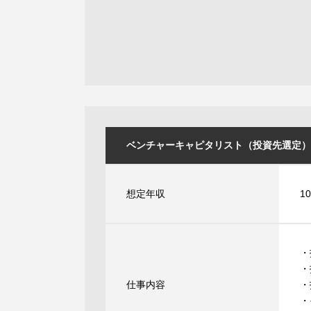
ベンチャーキャピタリスト（投資先選定） [ID
想定年収
1
・
・
仕事内容
・
・