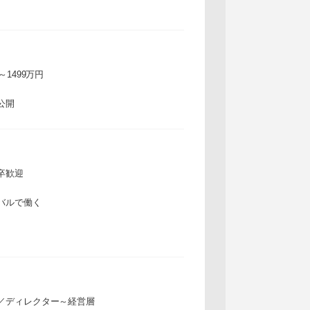
万～1499万円
公開
卒歓迎
バルで働く
／ディレクター～経営層