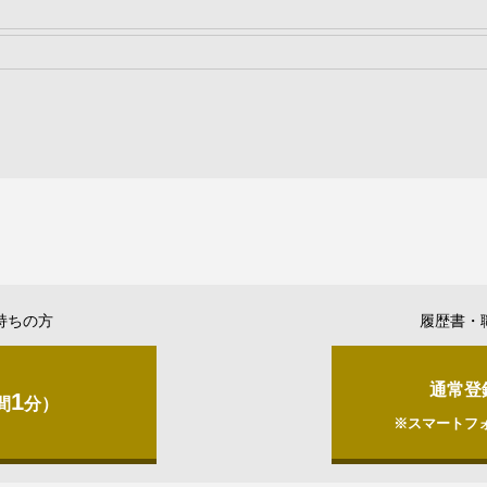
持ちの方
履歴書・
通常登
1
間
分）
※スマートフ