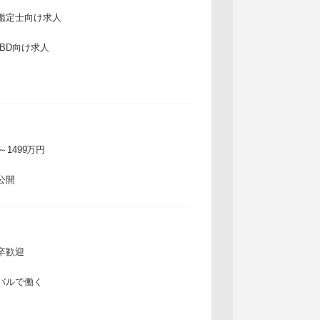
鑑定士向け求人
IBD向け求人
万～1499万円
公開
卒歓迎
バルで働く