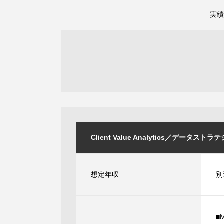
実績
Client Value Analytics／データストラテジ
想定年収
別
■