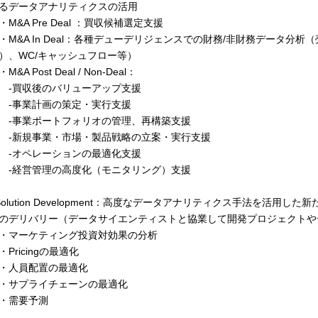
るデータアナリティクスの活用
M&A Pre Deal ：買収候補選定支援
M&A In Deal：各種デューデリジェンスでの財務/非財務データ分析
）、WC/キャッシュフロー等）
&A Post Deal / Non-Deal：
買収後のバリューアップ支援
事業計画の策定・実行支援
事業ポートフォリオの管理、再構築支援
新規事業・市場・製品戦略の立案・実行支援
オペレーションの最適化支援
経営管理の高度化（モニタリング）支援
Solution Development：高度なデータアナリティクス手法を活
のデリバリー（データサイエンティストと協業して開発プロジェクトや
マーケティング投資対効果の分析
Pricingの最適化
人員配置の最適化
サプライチェーンの最適化
・需要予測