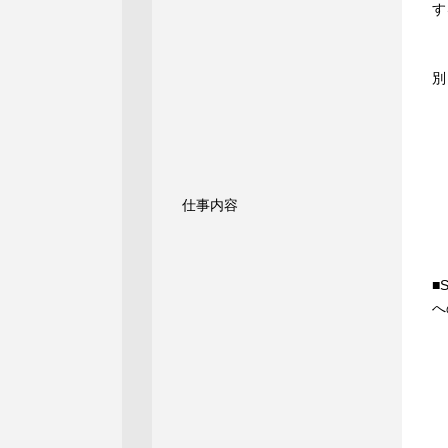
す
・
・
別
・M
-
-
-
-
仕事内容
-
-
■
へ
・
・
・
・