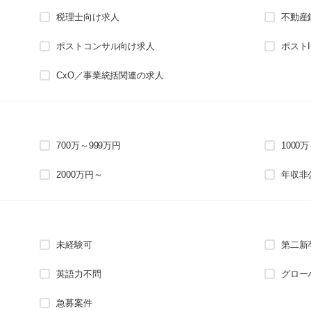
税理士向け求人
不動産
ポストコンサル向け求人
ポスト
CxO／事業統括関連の求人
700万～999万円
1000
2000万円～
年収非
未経験可
第二新
英語力不問
グロー
急募案件