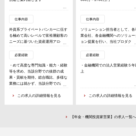
仕事内容
仕事内容
外資系プライベートバンカーに伍す
ソリューション担当者として、各
る極めて高いレベルで富裕層顧客の
業会社、各金融機関へのソリュー
ニーズに基づいた資産運用アロケー
ョン提案を行い、当社プロダクト
ション・ソリューション提供等を行
導入促進を図る。
うプロフェッショナルとしての活躍
必要経験
必要経験
を期待。
・めて高度な専門知識・能力・経験
・金融機関での法人営業経験５年
等を求め、当該分野での抜群の成
上
果・貢献を期待。総合職比、多様な
業務には就かず、当該分野での高い
水準のパフォーマンスを求める。
・入社時点での資格保有は不問、た
この求人の詳細情報を見る
この求人の詳細情報を見る
だし1級FP技能士・CFP資格と同等
の知識保有が前提。
【年金・機関投資家営業】の求人一覧へ