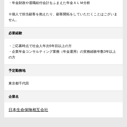
・年金財政や退職給付会計をふまえた年金ＡＬＭ分析
※個人で担当顧客を抱えたり、顧客開拓をしていただくことはございま
せん。
必要経験
・ご応募時点で社会人年次6年目以上の方
・企業年金コンサルティング業務（年金運用）の実務経験年数3年以上
の方
予定勤務地
東京都千代田
企業名
日本生命保険相互会社