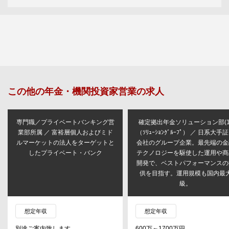
この他の
年金・機関投資家営業
の求人
専門職／プライベートバンキング営
確定拠出年金ソリューション部(1
業部所属 ／ 富裕層個人およびミド
（ｿﾘｭｰｼｮﾝｸﾞﾙｰﾌﾟ） ／ 日系大手
ルマーケットの法人をターゲットと
会社のグループ企業。最先端の金
したプライベート・バンク
テクノロジーを駆使した運用や商
開発で、ベストパフォーマンスの
供を目指す。運用規模も国内最
級。
想定年収
想定年収
別途ご案内致します
600万～1700万円