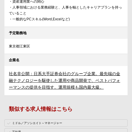
・資産運用業への関心
・人事領域における業務経験と、人事を軸としたキャリアプランを持っ
ていること
・一般的なPCスキル(Word,Excelなど)
予定勤務地
東京都江東区
企業名
社名非公開：日系大手証券会社のグループ企業。最先端の金
融テクノロジーを駆使した運用や商品開発で、ベストパフォ
ーマンスの提供を目指す。運用規模も国内最大級。
類似する求人情報はこちら
ミドル／アソシエイト～マネージャー
正社員