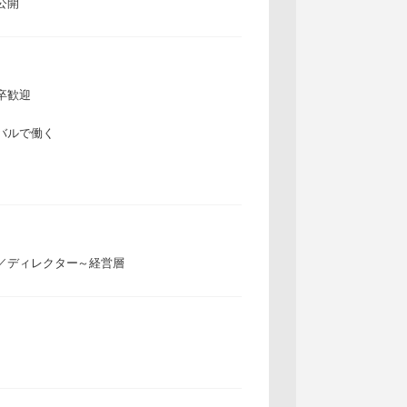
公開
卒歓迎
バルで働く
／ディレクター～経営層