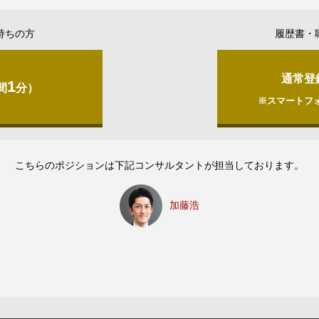
持ちの方
履歴書・
通常登
1
間
分）
※スマートフ
こちらのポジションは下記コンサルタントが担当しております。
加藤浩