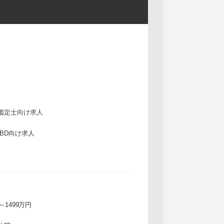
鑑定士向け求人
IBD向け求人
万～1499万円