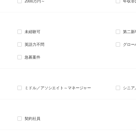
2000万円～
年収非
未経験可
第二新
英語力不問
グロー
急募案件
ミドル／アソシエイト～マネージャー
シニア
契約社員