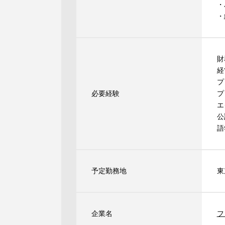
・
・
財
経
プ
必要経験
プ
エ
公
語
予定勤務地
東
企業名
フ