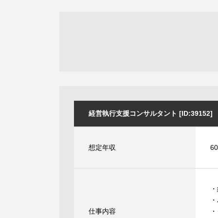
経営執行支援コンサルタント [ID:39152]
想定年収
6
・
・
仕事内容
・