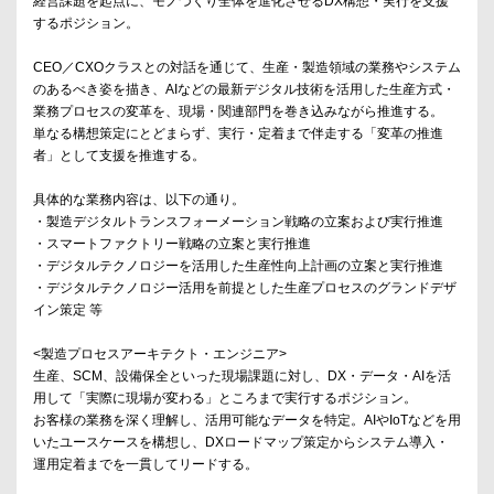
経営課題を起点に、モノづくり全体を進化させるDX構想・実行を支援
するポジション。
CEO／CXOクラスとの対話を通じて、生産・製造領域の業務やシステム
のあるべき姿を描き、AIなどの最新デジタル技術を活用した生産方式・
業務プロセスの変革を、現場・関連部門を巻き込みながら推進する。
単なる構想策定にとどまらず、実行・定着まで伴走する「変革の推進
者」として支援を推進する。
具体的な業務内容は、以下の通り。
・製造デジタルトランスフォーメーション戦略の立案および実行推進
・スマートファクトリー戦略の立案と実行推進
・デジタルテクノロジーを活用した生産性向上計画の立案と実行推進
・デジタルテクノロジー活用を前提とした生産プロセスのグランドデザ
イン策定 等
<製造プロセスアーキテクト・エンジニア>
生産、SCM、設備保全といった現場課題に対し、DX・データ・AIを活
用して「実際に現場が変わる」ところまで実行するポジション。
お客様の業務を深く理解し、活用可能なデータを特定。AIやIoTなどを用
いたユースケースを構想し、DXロードマップ策定からシステム導入・
運用定着までを一貫してリードする。