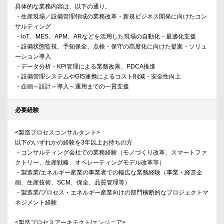
具体的な業務内容は、以下の通り。
・生産現場／設備管理領域の業務改革・新規ビジネス開発に向けたコン
サルティング
・IoT、MES、APM、ARなどを活用した現場の自動化・最適化支援
・設備状態監視、予知保全、点検・保守の高度化に向けた提案・ソリュ
ーション導入
・データ分析・KPI管理による業務改善、PDCA推進
・設備管理システムやGIS連携によるコスト削減・安全性向上
・企画～設計～導入～運用までの一貫支援
必要経験
<製造プロセスコンサルタント>
以下のいずれかの経験を3年以上お持ちの方
・コンサルティング会社での業務経験（モノづくり改革、スマートファ
クトリー、生産戦略、オペレーティングモデル改革等）
・製造業/エネルギー産業の事業者での幅広な業務経験（事業・経営企
画、生産技術、SCM、保全、品質管理等）
・製造業/プロセス・エネルギー産業向けの部門横断的なプロジェクトマ
ネジメント経験
<製造プロセスアーキテクト/エンジニア>