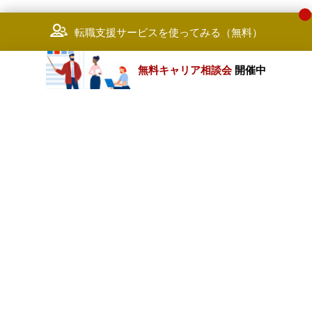
ントなどのBPR、Aribaなどのシス
各種業界においてクライアントの
テム導入、など）を複数年経験して
ペレーションに対するコンサルテ
転職支援サービスを使ってみる（無料）
おられる方
ングはもちろん、DXやシステム
用、BPR等の経験-スキルを活用
4.Logistics / Fulfilment
し、実際に目に見える成果を出す
無料キャリア相談会
開催中
◆ディレクター/シニアマネージャー/
めの変革を実践いただく。プロジ
マネージャー
クトの実践に加えて、大きく2つ
・物流企業の経営課題解決・荷主企
ミッションが期待される。
カテゴリートップ
業の物流オペレーション変革・物流
-クライアントがトランスフォー
業界での新規事業創出・物流インフ
ーションを果たし、社会的価値-
ラ/労働環境整備・政策提言などの物
職種別求人情報
業価値を向上するための支援を行
流戦略の立案や課題解決におけるコ
う。その実行に際しては、オペレ
ンサルティングファームでのマネジ
ションズ コンサルティング本部
条件別求人情報
メント経験
とどまらず、プロジェクトに属す
◆シニアコンサルタント/コンサルタ
他組織のメンバーとコラボレーシ
ント
ンするリーダーとして活躍いただ
業種別企業一覧
・コンサルファーム・シンクタン
く。
ク・SIer・荷主企業・運輸/物流業な
-クライアントからお預かりする
どの立場にて、物流業務もしくは物
務のトランスフォーメーションを
トップページ
流変革プロジェクト経験、および、
ら実践するため、効率的な業務へ
関連するステークホルダーに対して
変革から運営まで一気通貫で担い
会社情報
単独で報告・調整業務を実施した経
クライアントに新たな業務サービ
験を有する
として提供する。