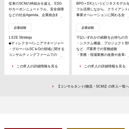
従来のSCMの枠組みを超え、ESG
BPO＋DXというビジネスモデル
やカーボンニュートラル、安全保障
フル活用しながら、クライアント
などの社会Agenda、企業統合前後
事業オペレーションに関わる全て
の再編Agenda、税効果も加味した
経営課題に対して、オペレーティ
ネットワークの最適化をグローバル
グモデルのデザイン、複数年にわ
必要経験
必要経験
Agendaなどを起点にした変革支
る改革ロードマップの策定、デジ
1.E2E Strategy
下記いずれかの経験をお持ちの方
援。また昨今は、エンジニアリング
ル技術を活用した業務改革、人材
◆ディレクター/シニアマネージャー
・システム構築、プロジェクト管
チェーン、デマンドチェーン、サプ
リスキリング等、一式の改革（ト
・グローバルSC＆Oの領域に関する
など、IT業界での実務経験
ライチェーン、サービスチェーンを
ンスフォーメーション）を実現す
コンサルティングファームでのマネ
・実務・現場業務の改善や改革に
横断したオペレーション全体のデジ
る。
ジメント経験（※ビジネス英語必
わった経験
タル変革支援を強化する。
※本ポジションにご応募いただい
須）
この求人の詳細情報を見る
・コンサルティング経験
この求人の詳細情報を見る
方は面接にて適性やご志向を鑑み
◆マネージャー
主なコンサルティング領域・内容
以下各職種のいずれかの配属とな
・グローバルSCM改革やSCMデー
- Global Supply Chain Strategy and
る。
タの見える化などのSC＆Oの領域に
Operational Excellence -
・ソリューションデザインコンサ
【コンサルタント(物流・SCM)】の求人一覧へ
関するコンサルティングファームで
PLM、Planning、Procurement、
タント
のマネジメント経験、もしくは、
Manufacturing、Asset
クライアント企業の経営課題の理
SIerでの本領域におけるシステム構
Management、Logistics、After
に基づいてBPO＋DXのソリュー
想から導入にわたるPJリード経験
Service
ョンをカスタムメイドでデザイン
（ビジネス英語必須）
ていく職種です。高効率-高付加
◆シニアコンサルタント/コンサルタ
- Global Supply Chain Digital
値な業務オペレーションの将来像
ント
Transformation -
そのゴールまでの複数年にわたる