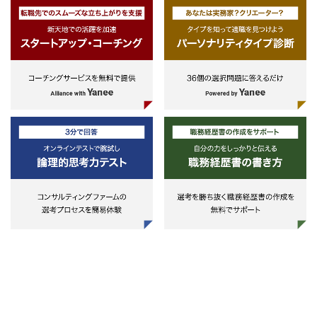
・事業会社の物流部門や輸出入管理
Supply Chain Analytics、Smart
革ロードマップ、業務を支えるデ
部門などにおいてグローバル・ロジ
Factory、Supply Chain Control
タル技術の構築プラン、必要とな
スティクス業務の3年以上の経験、
Tower、Integrated Digital
人材の確保-育成のプラン等を一
または、コンサルファーム/SIerでグ
Planning、Supply Chain Network
的にデザインしていく。
ローバル物流業務・システムの改善
Optimization、Digital Engineering
プロジェクトへの3年以上の参画経
・トランスフォーメーションコン
験を有する
ルタント
（ビジネス英語必須）
初期トランスフォーメーションと
もに、その後の複数年にわたる
2.Planning
BPO+DXを支える基本的な仕組み
◆ディレクター/シニアマネージャー
実装を主なミッションとする。デ
・業績・予算・計画管理などのSC
タル技術をフルに活用して、大規
＆Oの領域に関するコンサルティン
な業務改革テーマに取り組む。改
グファームでのマネジメント経験
対象となる業務領域における業務
（ビジネス英語必須）
見を活かしたコンサルティングを
◆マネージャー
行いただく。
・業績・予算・計画管理などのSC
［対象領域］
＆Oの領域に関するコンサルティン
-経理-人事等の本社業務
グファームでのマネジメント経験、
-営業、マーケティング等の顧客
もしくは、SIerでの本領域における
点業務
システム構想から導入にわたるPJリ
-産業固有のコアプロセス
ード経験
◆シニアコンサルタント/コンサルタ
・ビジネストランスフォーメーシ