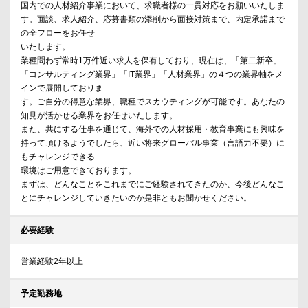
国内での人材紹介事業において、求職者様の一貫対応をお願いいたしま
す。面談、求人紹介、応募書類の添削から面接対策まで、内定承諾まで
の全フローをお任せ
いたします。
業種問わず常時1万件近い求人を保有しており、現在は、「第二新卒」
「コンサルティング業界」「IT業界」「人材業界」の４つの業界軸をメ
インで展開しておりま
す。ご自分の得意な業界、職種でスカウティングが可能です。あなたの
知見が活かせる業界をお任せいたします。
また、共にする仕事を通じて、海外での人材採用・教育事業にも興味を
持って頂けるようでしたら、近い将来グローバル事業（言語力不要）に
もチャレンジできる
環境はご用意できております。
まずは、どんなことをこれまでにご経験されてきたのか、今後どんなこ
とにチャレンジしていきたいのか是非ともお聞かせください。
必要経験
営業経験2年以上
予定勤務地