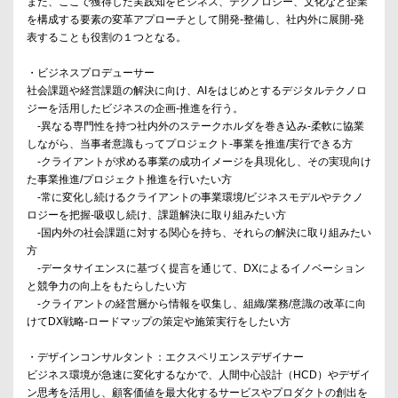
また、ここで獲得した実践知をビジネス、テクノロジー、文化など企業
を構成する要素の変革アプローチとして開発-整備し、社内外に展開-発
表することも役割の１つとなる。
・ビジネスプロデューサー
社会課題や経営課題の解決に向け、AIをはじめとするデジタルテクノロ
ジーを活用したビジネスの企画-推進を行う。
-異なる専門性を持つ社内外のステークホルダを巻き込み-柔軟に協業
しながら、当事者意識もってプロジェクト-事業を推進/実行できる方
-クライアントが求める事業の成功イメージを具現化し、その実現向け
た事業推進/プロジェクト推進を行いたい方
-常に変化し続けるクライアントの事業環境/ビジネスモデルやテクノ
ロジーを把握-吸収し続け、課題解決に取り組みたい方
-国内外の社会課題に対する関心を持ち、それらの解決に取り組みたい
方
-データサイエンスに基づく提言を通じて、DXによるイノベーション
と競争力の向上をもたらしたい方
-クライアントの経営層から情報を収集し、組織/業務/意識の改革に向
けてDX戦略-ロードマップの策定や施策実行をしたい方
・デザインコンサルタント：エクスペリエンスデザイナー
ビジネス環境が急速に変化するなかで、人間中心設計（HCD）やデザイ
ン思考を活用し、顧客価値を最大化するサービスやプロダクトの創出を