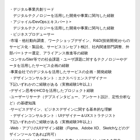
・デジタル事業共創リード
デジタルテクノロジーを活用した開発や事業に関与した経験
・アジャイル/DevOpsエキスパート>
デジタルテクノロジーを活用した開発や事業に関与した経験
・ビジネスプロデューサー
-市場・他社動向調査、ワークショップデザイン、R&D(技術開発)からの
サービス化・製品化、サービスコンセプト検討、社内関連部門調整、外
部パートナー選定、アライアンス推進等の経験
-コンサル/SIer等での社会課題・ユーザ課題に対するテクノロジーやデ
ータを活用したサービス企画の経験
-事業会社でのデジタルを活用したサービスの企画・開発経験
・デザインコンサルタント：エクスペリエンスデザイナー
下記いずれかのご経験がある（実務経験1年以上）
-デザイン思考やHCDを活用したプロジェクト経験
-ユーザーリサーチ（デプスインタビュー、アンケート設計、定性分析な
ど）の基礎知識
-サービスデザイン、ビジネスデザインに関する基本的な理解
・デザインコンサルタント：UIデザイナー＆UXストラテジスト
下記いずれかのご経験がある（実務経験3年以上）
-Web・アプリのUIデザイン経験（Figma、Adobe XD、Sketchなどのデ
ザインツールであれば尚可）