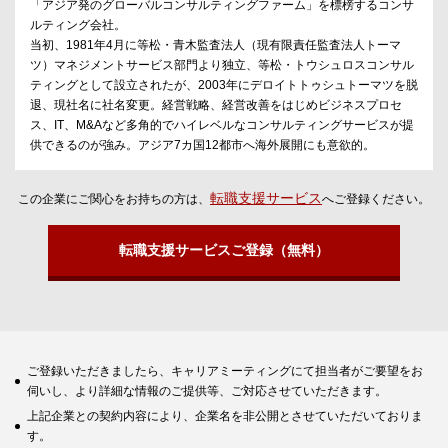
「アジア発のグローバルコンサルティングファーム」を標榜するコンサ
ルティング会社。
当初、1981年4月に等松・青木監査法人（現有限責任監査法人トーマ
ツ）マネジメントサービス部門より独立、等松・トウシュロスコンサル
ティングとして設立されたが、2003年にデロイトトゥシュトーマツを脱
退、現社名に社名変更。経営戦略、経営改善をはじめビジネスプロセ
ス、IT、M&Aなど多角的でハイレベルなコンサルティングサービスが提
供できるのが強み。アジア7カ国12都市へ海外展開にも意欲的。
転職支援サービス
この企業にご関心をお持ちの方は、
へご登録ください。
転職支援サービスご登録（無料）
ご登録いただきましたら、キャリアミーティングにて担当者がご要望をお
伺いし、より詳細な情報のご提供等、ご対応させていただきます。
上記企業との契約内容により、企業名を非公開とさせていただいておりま
す。