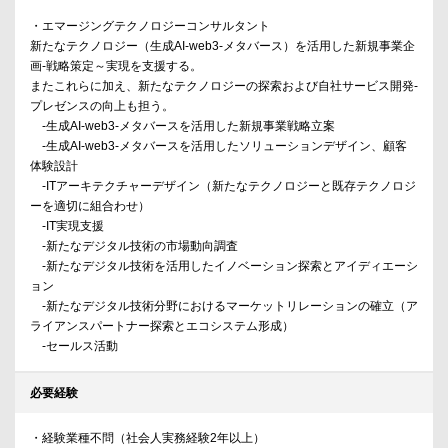
・エマージングテクノロジーコンサルタント
新たなテクノロジー（生成AI-web3-メタバース）を活用した新規事業企
画-戦略策定～実現を支援する。
またこれらに加え、新たなテクノロジーの探索および自社サービス開発-
プレゼンスの向上も担う。
-生成AI-web3-メタバースを活用した新規事業戦略立案
-生成AI-web3-メタバースを活用したソリューションデザイン、顧客
体験設計
-ITアーキテクチャーデザイン（新たなテクノロジーと既存テクノロジ
ーを適切に組合わせ）
-IT実現支援
-新たなデジタル技術の市場動向調査
-新たなデジタル技術を活用したイノベーション探索とアイディエーシ
ョン
-新たなデジタル技術分野におけるマーケットリレーションの確立（ア
ライアンスパートナー探索とエコシステム形成）
-セールス活動
必要経験
・経験業種不問（社会人実務経験2年以上）