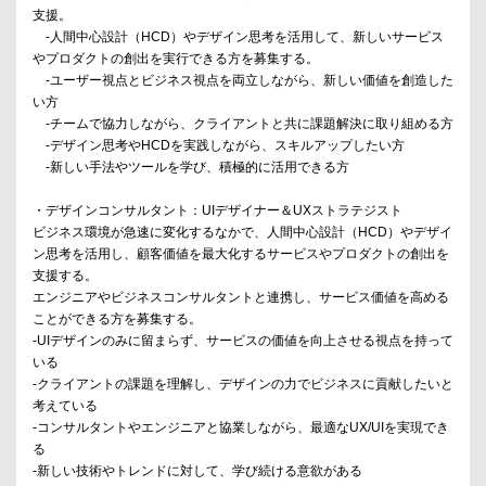
支援。
-人間中心設計（HCD）やデザイン思考を活用して、新しいサービス
やプロダクトの創出を実行できる方を募集する。
-ユーザー視点とビジネス視点を両立しながら、新しい価値を創造した
い方
-チームで協力しながら、クライアントと共に課題解決に取り組める方
-デザイン思考やHCDを実践しながら、スキルアップしたい方
-新しい手法やツールを学び、積極的に活用できる方
・デザインコンサルタント：UIデザイナー＆UXストラテジスト
ビジネス環境が急速に変化するなかで、人間中心設計（HCD）やデザイ
ン思考を活用し、顧客価値を最大化するサービスやプロダクトの創出を
支援する。
エンジニアやビジネスコンサルタントと連携し、サービス価値を高める
ことができる方を募集する。
-UIデザインのみに留まらず、サービスの価値を向上させる視点を持って
いる
-クライアントの課題を理解し、デザインの力でビジネスに貢献したいと
考えている
-コンサルタントやエンジニアと協業しながら、最適なUX/UIを実現でき
る
-新しい技術やトレンドに対して、学び続ける意欲がある