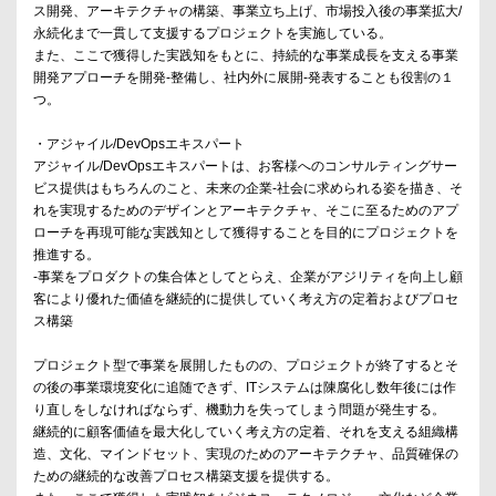
ス開発、アーキテクチャの構築、事業立ち上げ、市場投入後の事業拡大/
永続化まで一貫して支援するプロジェクトを実施している。
また、ここで獲得した実践知をもとに、持続的な事業成長を支える事業
開発アプローチを開発-整備し、社内外に展開-発表することも役割の１
つ。
・アジャイル/DevOpsエキスパート
アジャイル/DevOpsエキスパートは、お客様へのコンサルティングサー
ビス提供はもちろんのこと、未来の企業-社会に求められる姿を描き、そ
れを実現するためのデザインとアーキテクチャ、そこに至るためのアプ
ローチを再現可能な実践知として獲得することを目的にプロジェクトを
推進する。
-事業をプロダクトの集合体としてとらえ、企業がアジリティを向上し顧
客により優れた価値を継続的に提供していく考え方の定着およびプロセ
ス構築
プロジェクト型で事業を展開したものの、プロジェクトが終了するとそ
の後の事業環境変化に追随できず、ITシステムは陳腐化し数年後には作
り直しをしなければならず、機動力を失ってしまう問題が発生する。
継続的に顧客価値を最大化していく考え方の定着、それを支える組織構
造、文化、マインドセット、実現のためのアーキテクチャ、品質確保の
ための継続的な改善プロセス構築支援を提供する。