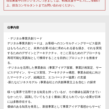
現在募集中のポジションにつきましては、転職支援サービスにご登録の
上、担当コンサルタントまでお問い合わせください。
仕事内容
・デジタル事業共創リード
デジタル事業共創リードは、お客様へのコンサルティングサービス提供
はもちろんのこと、未来の企業-社会に求められる姿を描き、それを実現
するためのデザインとアーキテクチャ、そこに至るためのアプローチを
再現可能な実践知として獲得することを目的にプロジェクトを推進す
る。
-デジタルを活用した事業創出（事業アイデア探索、事業計画策定、サー
ビスデザイン、サービス実現、アーキテクチャ構想、事業永続化に向け
たマーケティング、組織設立、エコパートナー協業）の支援
-新たなビジネスモデル（事業会社との共創事業立上を含む）の探求
様々な業界で活用できる知見を持っているが、その価値を認識できてい
なかったり、認識していてもうまく価値に変えられていない企業が日本
には多数存在する。
価値のある知見を発見し、新規事業として事業アイデア着想からサービ