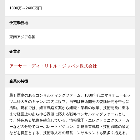
1300万～2400万円
予定勤務地
東南アジア各国
企業名
アーサー・ディ・リトル・ジャパン株式会社
企業の特徴
最も歴史のあるコンサルティングファーム。1880年代にマサチューセッ
ツ工科大学のキャンパス内に設立。当初は技術開発の委託研究を中心に
活動。現在では、経営戦略立案から組織・業務の改革、技術開発に至る
まで経営上のあらゆる課題に応える戦略コンサルティグファームとし
て、特色ある地位を確立している。情報電子・エレクトロニクスメーカ
ーなどの分野でコーポレートビジョン、新規事業戦略・技術戦略の策定
などを得意とする。技術系人材の経営コンサルタントも数多く抱える。