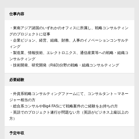
仕事内容
・東南アジア諸国のいずれかのオフィスに所属し、戦略コンサルティン
グのプロジェクトに従事
・企業ビジョン、経営、組織、財務、人事のイノベーションコンサルテ
ィング
・製造業、情報技術、エレクトロニクス、通信産業等への戦略・組織コ
ンサルティング
・技術開発、研究開発（R&D)分野の戦略・組織コンサルティング
必要経験
・外資系戦略コンサルティングファームにて、コンサルタント～マネー
ジャー相当の方
・総合系コンサルやBig4 FASにて戦略案件のご経験をお持ちの方
・英語でのプロジェクト遂行が問題ない方（英語がビジネス上級以上の
方）
予定年収