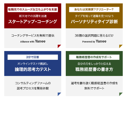
メント、ドキュメンテーションに高
・海外不振事業のオプション評価
いコミットメントを有している
・海外不振事業の再生・売却・撤退
・（シニアマネジャー以上）クライ
支援
アントのC-クラス層と対話する局面
・海外事業の全体評価・管理
が多いため、エグゼクティブとのコ
ミュニケーション能力がある
ポートフォリオリノベーション（事
・多様な人材によるチームアップ、
業再定義）
デロイト・グローバルネットワーク
低成長・低収益な業界構造におい
の活用を通じ、様々な難局に対し統
て、業界再編や事業ポートフォリオ
合的なソリューションを提供できる
再編など事業を再定義
（“プロデューサー”的資質）
・事業ポートフォリオ再定義
・英語コミュニケーション力（スピ
・全社構造改革
ーキングは度胸も含めたコミュニケ
・業界再編・組織再編
ーション能力のある方）。必須では
・異業種連携プラットフォーム構想
ないが、海外案件が非常に多いた
め、英語力のある方は非常に優位
ハンズオン型バリューアップ（企業
価値向上実行支援）/CROサービス
経営課題を抱える企業の現場に入り
込み、企業側の担当者と一体となっ
て成果創出のための実行支援を提
供。ときには再生推進における一定
の権限を有する立場（Chief