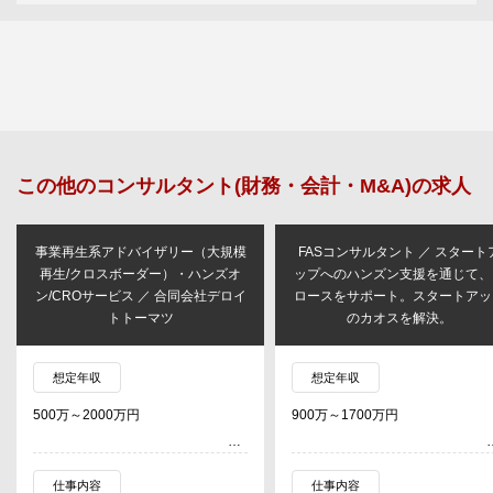
この他の
コンサルタント(財務・会計・M&A)
の求人
事業再生系アドバイザリー（大規模
FASコンサルタント ／ スタート
再生/クロスボーダー）・ハンズオ
ップへのハンズン支援を通じて、
ン/CROサービス ／ 合同会社デロイ
ロースをサポート。スタートアッ
トトーマツ
のカオスを解決。
想定年収
想定年収
500万～2000万円
900万～1700万円
仕事内容
仕事内容