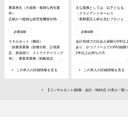
事業再生（大規模・複雑な再生案
主な業務としては、以下となる。
件）
・クライアントサービス
広範かつ複雑な経営危機発生時に、
・業務委託人材を含むプロジェク
短期間で抜本的な事業再生（全社規
チームのマネジメント
模の事業再生・主要事業の構造改革
・営業（課題把握→提案）
必要経験
必要経験
等）を支援。主な顧客は日本を代表
・社内活動（営業企画、営業管理
スキルセット（概括）
会計領域での社会人経験が5年以
する大企業が中心で、昨今の主要な
採用活動、ナレッジ展開）
・財務系業務（財務分析、計画策
あり、かつファームでのFAS経験
大型再生案件の多くを手掛けてお
定、資金繰り、ストラクチャリング
2年以上お持ちの方
り、実績も随一
なお、クライアントサービスの主
等）、事業系業務（戦略策定、コス
・事業分析
業務内容は以下の通り。
ト削減、構造改革、人員削減等）の
・成長戦略・コスト構造改革（事業
・財務デューデリジェンス
どちらか、または両方に強み・経験
この求人の詳細情報を見る
この求人の詳細情報を見る
売却を含む）
・株価算定業務
がある
・事業計画策定
・PMI（経営統合）支援
・総合系コンサルファームにおける
・金融機関対応・資本性を含む資金
・事業計画策定支援
コンサルティング経験を有してお
調達
・IPOコンサルティング
【コンサルタント(財務・会計・M&A)】の求人一覧へ
り、カバー領域を広げるべく戦略プ
・内部統制導入・運用支援
ロジェクトやコーポレートファイナ
クロスボーダーリストラクチャリン
・監査対応支援
ンスの領域に関心がある
グ（海外事業再構築）
・開示書類作成支援
・（マネジャー以上）プロジェクト
グローバル大企業の傘下にある世界
・業務フロー構築・改善
マネージャーとして提案からデリバ
各国の業績不振の現地法人・事業に
・決算業務支援（月次・四半期・
リーまでをリードする場面が多いた
対するターンアラウンドを支援
度）
め、仮説構築、プロジェクトマネジ
・海外不振事業の実態調査