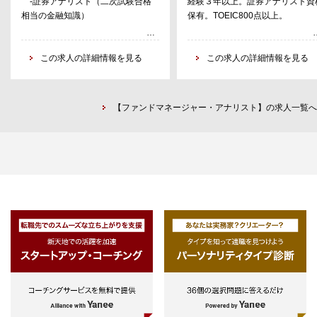
-証券アナリスト（二次試験合格
経験３年以上。証券アナリスト資
デューデリジェンスレポート作成
相当の金融知識）
保有。TOEIC800点以上。
モニタリングレポート作成
・クライアント・ポートフォリオ・
・期待するスキル
マネージャー業務
-英語基礎力（TOEIC800以上）
この求人の詳細情報を見る
この求人の詳細情報を見る
担当マネージャーの補佐
-コーポレートファイナンス基礎
・ビジネス・デベロップメント業務
理解
担当プロジェクト・マネージャー
-投資家と対話できるコミュニケ
の補佐
【ファンドマネージャー・アナリスト】の求人一覧へ
ーションスキル
-パワーポイントによる資料作成
・望ましい業務経験
-未経験者可（いずれかあれば望
ましい）
-金融機関にて投資家向け運用
商品の勧誘経験
-自己資金の運用経験
-国際業務部門における子会
社・関連会社管理経験
-ミドル・バックオフィス部門
での資産運用オペレーション経験
-ファンドマネージャー業務・
商品開発・選定業務（アセットクラ