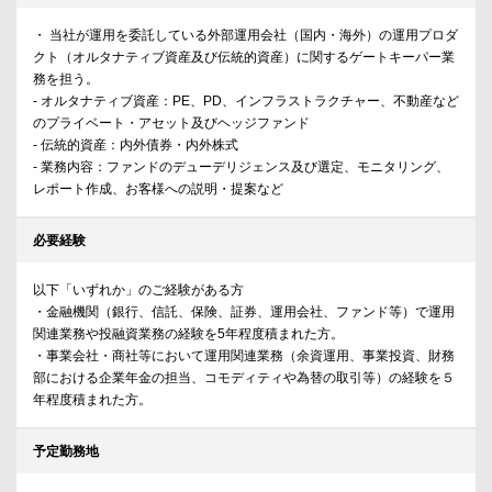
・ 当社が運用を委託している外部運用会社（国内・海外）の運用プロダ
クト（オルタナティブ資産及び伝統的資産）に関するゲートキーパー業
務を担う。
- オルタナティブ資産：PE、PD、インフラストラクチャー、不動産など
のプライベート・アセット及びヘッジファンド
- 伝統的資産：内外債券・内外株式
- 業務内容：ファンドのデューデリジェンス及び選定、モニタリング、
レポート作成、お客様への説明・提案など
必要経験
以下「いずれか」のご経験がある方
・金融機関（銀行、信託、保険、証券、運用会社、ファンド等）で運用
関連業務や投融資業務の経験を5年程度積まれた方。
・事業会社・商社等において運用関連業務（余資運用、事業投資、財務
部における企業年金の担当、コモディティや為替の取引等）の経験を５
年程度積まれた方。
予定勤務地