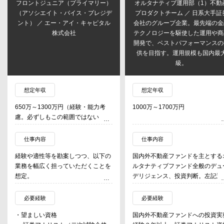
フロントジュニア（プライマリー）
オルタナティブ運用部（1）不動
（アソシエイト・バイス・プレジデ
プロダクトチーム ／ 日系大手証
ント） ／ エー・アイ・キャピタル
会社のグループ企業。最先端の金
株式会社
テクノロジーを駆使した運用や商
開発で、ベストパフォーマンスの
供を目指す。運用規模も国内最
級。
想定年収
想定年収
650万～1300万円（経験・能力考
1000万～1700万円
慮。必ずしもこの範囲ではない）
仕事内容
仕事内容
経験や適性等を勘案しつつ、以下の
国内外不動産ファンドを主とする
業務を幅広く担っていただくことを
ルタナティブファンド全般のデュ
想定。
デリジェンス、投資判断。左記運
・ファンドマネージャー業務
を行う投資顧問口座及び投資信託
案件ソーシング/GPリレーション
設定、ファンド投資、運用業務、
必要経験
必要経験
構築及び業界調査・分析（リーダー
客運用報告等。
・望ましい資格
国内外不動産ファンドへの投資実
補佐）