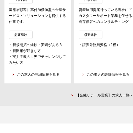
富裕層顧客に高付加価値型の金融サ
資産運用提案行っている当社にて
ービス・ソリューションを提供する
カスタマーサポート業務を任せる
仕事です。
既存顧客へのコンサルティング、
・入行後UBS独自のトレーニングを
案、アフターフォローが主な職務
受けながら、新規開拓や預かり資産
※1顧客1担当ではなくチームで対
必要経験
必要経験
の獲得など、自らの顧客基盤拡大に
し、顧客を長期的に支援する。
・新規開拓の経験・実績がある方
・証券外務員資格（1種）
注力します。
・新開拓が好きな方
・UBSの豊富な金融商品やサービス
・既存顧客のポートフォリオ管理
・実力主義の世界でチャレンジして
を駆使して、顧客の本来のニーズに
運用提案（資産運用・保険・不動
みたい方
あった資産管理・保全・運用のため
産）
・営業力と教養・素養・常識のある
のアドバイスをします。
・顧客からの問い合わせ対応・面
方
この求人の詳細情報を見る
この求人の詳細情報を見る
談・ヒアリング
・日本の銀行・証券で総合職として
・テレコールによる顧客活動状況
採用されている方、または
確認と継続的なフォローアップ
・日本の銀行（メガ・地銀）の本店
・追加提案資料の作成・プレゼン
【金融リテール営業】の求人一覧へ
営業部門（法人営業）に所属する
ーション
方、または
※顧客の長期的な資産運用を伴走
・日本の銀行（メガ・地銀）のプラ
ながら支援するポジション。営業
イベート・バンク部門に所属する
動は主にインバウンド対応・定期
方、または
ォローが中心で、新規開拓はない
・日本の証券（大手・中小）で年間