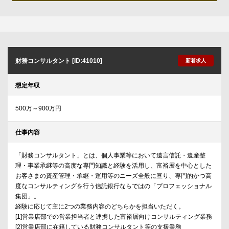
財務コンサルタント [ID:41010]
新着求人
想定年収
500万～900万円
仕事内容
「財務コンサルタント」とは、個人事業等において遺言信託・遺産整
理・事業承継等の高度な専門知識と経験を活用し、富裕層を中心とした
お客さまの資産管理・承継・運用等のニーズ全般に亘り、専門的かつ高
度なコンサルティングを行う信託銀行ならではの「プロフェッショナル
集団」。
経験に応じて主に2つの業務内容のどちらかを担当いただく。
[1]営業店部での営業担当者と連携した富裕層向けコンサルティング業務
[2]営業店部に在籍している財務コンサルタント等の支援業務