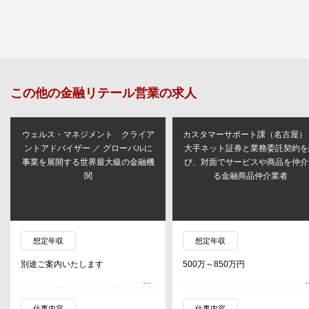
この他の
金融リテール営業
の求人
ウェルス・マネジメント クライア
カスタマーサポート課（名古屋）
ントアドバイザー ／ グローバルに
大手ネット証券と業務委託契約を
事業を展開する世界最大級の金融機
び、対面でサービスや商品を仲介
関
る金融商品仲介業者
想定年収
想定年収
別途ご案内いたします
500万～850万円
仕事内容
仕事内容