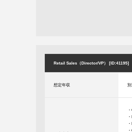
Retail Sales（Director/VP） [ID:41195]
想定年収
別
・G
・M
・B
・C