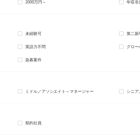
2000万円～
年収非
未経験可
第二新
英語力不問
グロー
急募案件
ミドル／アソシエイト～マネージャー
シニア
契約社員