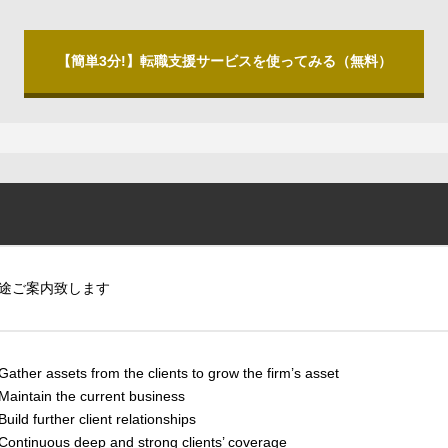
【簡単3分!】転職支援サービスを使ってみる（無料）
途ご案内致します
ather assets from the clients to grow the firm’s asset
aintain the current business
uild further client relationships
ontinuous deep and strong clients’ coverage