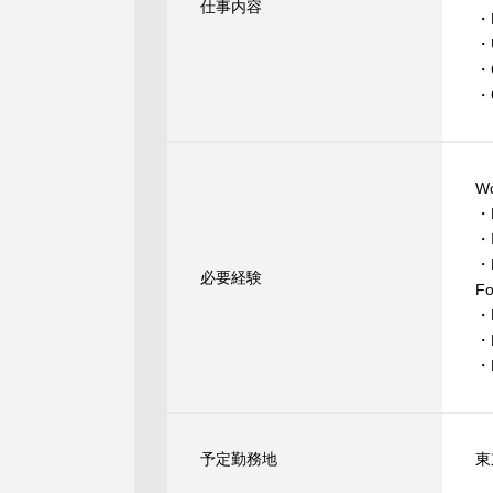
仕事内容
・D
・U
・C
・C
Wo
・E
・I
・K
必要経験
Fo
・B
・B
・B
予定勤務地
東