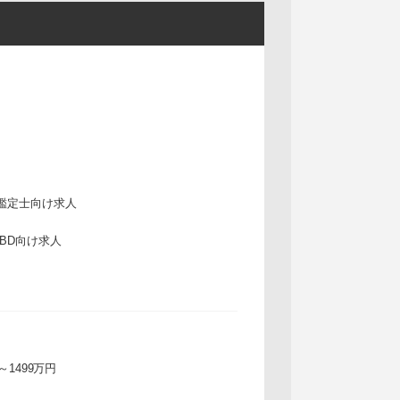
鑑定士向け求人
IBD向け求人
万～1499万円