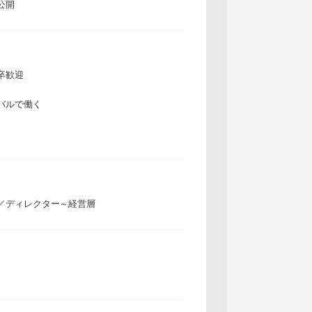
公開
卒歓迎
バルで働く
／ディレクター～経営層