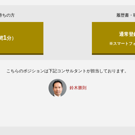
持ちの方
履歴書・
通常登
1
間
分）
※スマートフ
こちらのポジションは下記コンサルタントが担当しております。
鈴木勝則